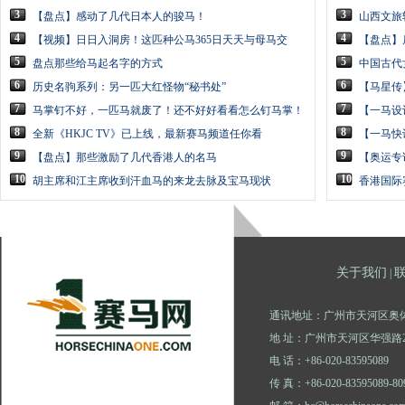
3
3
【盘点】感动了几代日本人的骏马！
山西文旅
4
4
【视频】日日入洞房！这匹种公马365日天天与母马交
【盘点】后
5
5
盘点那些给马起名字的方式
中国古代
6
6
历史名驹系列：另一匹大红怪物“秘书处”
【马星传
7
7
马掌钉不好，一匹马就废了！还不好好看看怎么钉马掌！
【一马设
8
8
全新《HKJC TV》已上线，最新赛马频道任你看
【一马快
9
9
【盘点】那些激励了几代香港人的名马
【奥运专
10
10
胡主席和江主席收到汗血马的来龙去脉及宝马现状
香港国际
关于我们
|
通讯地址：广州市天河区奥体
地 址：广州市天河区华强路2
电 话：+86-020-83595089
传 真：+86-020-83595089-80