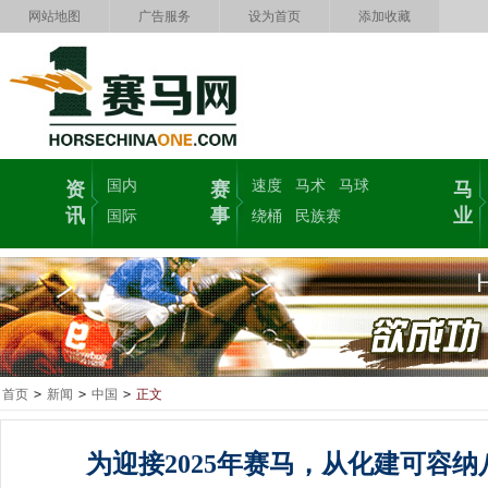
网站地图
广告服务
设为首页
添加收藏
国内
速度
马术
马球
资
赛
马
讯
事
业
国际
绕桶
民族赛
首页
>
新闻
>
中国
>
正文
为迎接2025年赛马，从化建可容