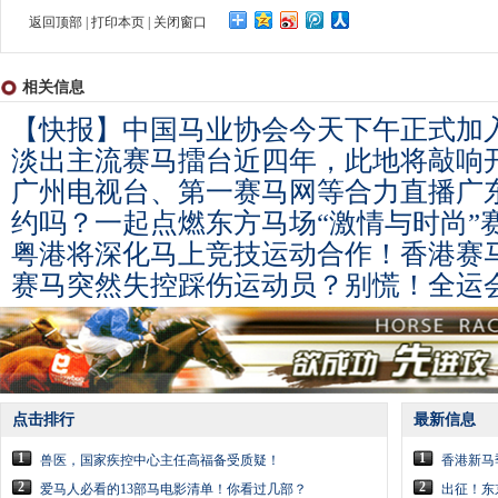
返回顶部
|
打印本页
|
关闭窗口
相关信息
【快报】中国马业协会今天下午正式加
淡出主流赛马擂台近四年，此地将敲响
广州电视台、第一赛马网等合力直播广
约吗？一起点燃东方马场“激情与时尚”
粤港将深化马上竞技运动合作！香港赛
赛马突然失控踩伤运动员？别慌！全运
点击排行
最新信息
1
1
兽医，国家疾控中心主任高福备受质疑！
香港新马
2
2
爱马人必看的13部马电影清单！你看过几部？
出征！东