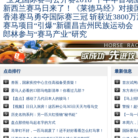
新西兰赛马日来了！《莱德马经》对接
香港赛马勇夺国际赛三冠 斩获近3800
赛马项目“引爆”新疆昌吉州民族运动会
郎林参与“赛马产业”研究
点击排行
最新信息
1
1
兽医，国家疾控中心主任高福备受质疑！
首次试闸
2
2
爱马人必看的13部马电影清单！你看过几部？
东方表行6
3
3
【盘点】感动了几代日本人的骏马！
【马上招
4
4
【视频】日日入洞房！这匹种公马365日天天与母马交
警报！超
5
5
历史名驹系列：另一匹大红怪物“秘书处”
【一马一
6
6
盘点那些给马起名字的方式
本周六，
7
7
马掌钉不好，一匹马就废了！还不好好看看怎么钉马掌！
国际赛马