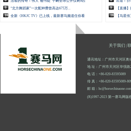
8
8
活着的传奇！伟大“秘书处”子嗣全球公开仅剩9匹
出道！乔
9
9
“北方舞蹈家”一次配种费曾高达675万...
【直播】
10
10
全新《HKJC TV》已上线，最新赛马频道任你看
【马星传
关于我们
|
通讯地址：广州市天河区奥体
地 址：广州市天河区华强路2
电 话：+86-020-83595089
传 真：+86-020-83595089-80
邮 箱：hc@horsechinaone.co
(R)1997-2023 第一赛马网