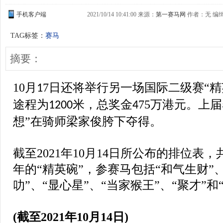
手机客户端
2021/10/14 10:41:00 来源：
第一赛马网
作者：无 编缉：
TAG标签：
赛马
摘要：
10
月
7
日还将举行另一场国际二级赛
“
1
途程为
米，总奖金
7
5
万港元。上届
1200
4
想
”在骑师梁家俊胯下夺得。
截至2021年10月14日所公布的排位表
年的
“精英碗”
，参赛马包括“和气生财”、
叻”、“显心星”、“当家猴王”、“聚才”
(截至2021年10月14日)