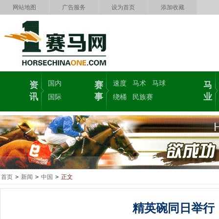
网站地图
广告服务
设为首页
添加收藏
国内
速度
马术
马球
资
赛
马
讯
事
业
国际
绕桶
民族赛
首页
>
新闻
>
中国
>
正文
精英碗同日举行