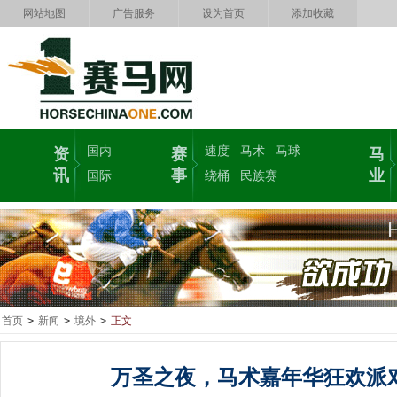
网站地图
广告服务
设为首页
添加收藏
国内
速度
马术
马球
资
赛
马
讯
事
业
国际
绕桶
民族赛
首页
>
新闻
>
境外
>
正文
万圣之夜，马术嘉年华狂欢派对