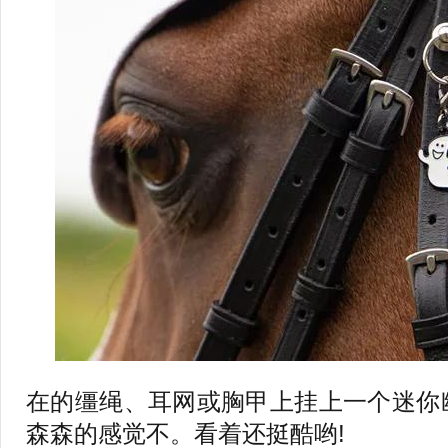
在的缰绳、耳网或胸甲上挂上一个迷你
森森的感觉不。看着还挺酷哟!