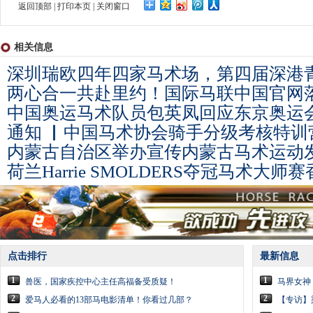
返回顶部
|
打印本页
|
关闭窗口
相关信息
深圳瑞欧四年四家马术场，第四届深港
两心合一共赴里约！国际马联中国官网
中国奥运马术队员包英凤回应东京奥运
通知 ▏中国马术协会骑手分级考核特训
内蒙古自治区举办宣传内蒙古马术运动
荷兰Harrie SMOLDERS夺冠马术大
点击排行
最新信息
1
1
兽医，国家疾控中心主任高福备受质疑！
马界女神
2
2
爱马人必看的13部马电影清单！你看过几部？
【专访】