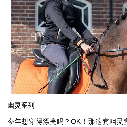
幽灵系列
今年想穿得漂亮吗？OK！那这套幽灵