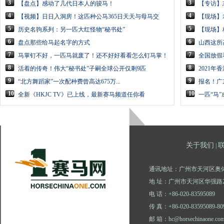
3
3
【盘点】感动了几代日本人的骏马！
【专访】
4
4
【视频】日日入洞房！这匹种公马365日天天与母马交
【现场】
5
5
历史名驹系列：另一匹大红怪物“秘书处”
【现场】
6
6
盘点那些给马起名字的方式
山西这所
7
7
马掌钉不好，一匹马就废了！还不好好看看怎么钉马掌！
全国放假
8
8
活着的传奇！伟大“秘书处”子嗣全球公开仅剩9匹
2021
9
9
“北方舞蹈家”一次配种费曾高达675万...
报名！广
10
10
全新《HKJC TV》已上线，最新赛马频道任你看
一匹“马
关于我们
|
通讯地址：广州市天河区奥体
地 址：广州市天河区华强路2
电 话：+86-020-83595089
传 真：+86-020-83595089-80
邮 箱：hc@horsechinaone.co