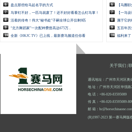
6
6
盘点那些给马起名字的方式
【马圈职
7
7
马掌钉不好，一匹马就废了！还不好好看看怎么钉马掌！
【一马设
8
8
活着的传奇！伟大“秘书处”子嗣全球公开仅剩9匹
属于它的
9
9
“北方舞蹈家”一次配种费曾高达675万...
五百年历
10
10
全新《HKJC TV》已上线，最新赛马频道任你看
福利来了
关于我们
|
通讯地址：广州市天河区奥体
地 址：广州市天河区华强路2
电 话：+86-020-83595089
传 真：+86-020-83595089-80
邮 箱：hc@horsechinaone.co
(R)1997-2023 第一赛马网