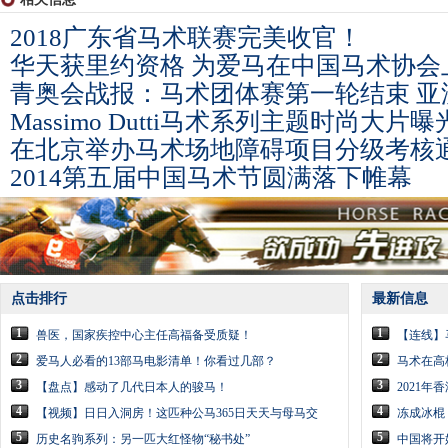
2018广东省马术联赛完美收官！
华天获里约资格 为爱马在中国马术协会上
青奥会战报：马术团体赛第一轮结束 亚
Massimo Dutti马术系列主题时尚大片曝
在北京举办马术场地障碍项目分级考核
2014第五届中国马术节圆满落下帷幕
点击排行
最新信息
1
1
兽医，国家疾控中心主任高福备受质疑！
【连线】
2
2
爱马人必看的13部马电影清单！你看过几部？
马术在高
3
3
【盘点】感动了几代日本人的骏马！
2021
4
4
【视频】日日入洞房！这匹种公马365日天天与母马交
冻成冰棍
5
5
历史名驹系列：另一匹大红怪物“秘书处”
中国将开