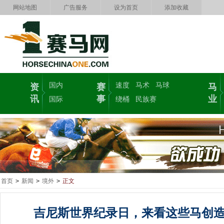
网站地图
广告服务
设为首页
添加收藏
国内
速度
马术
马球
资
赛
马
讯
事
业
国际
绕桶
民族赛
首页
>
新闻
>
境外
>
正文
吉尼斯世界纪录日，来看这些马创造