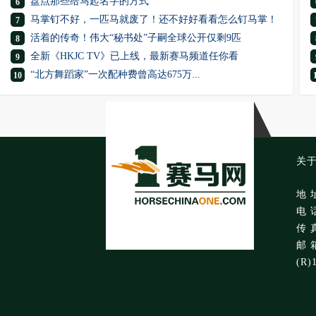
盘点那些给马起名字的方式
6
马掌钉不好，一匹马就废了！还不好好看看怎么钉马掌！
7
活着的传奇！伟大“秘书处”子嗣全球公开仅剩9匹
8
全新《HKJC TV》已上线，最新赛马频道任你看
9
“北方舞蹈家”一次配种费曾高达675万...
10
关
地 
电 话
传 真
邮 箱
(R