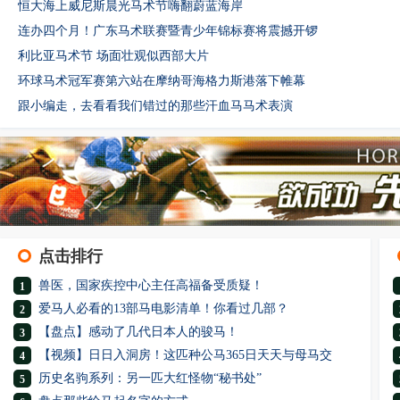
恒大海上威尼斯晨光马术节嗨翻蔚蓝海岸
连办四个月！广东马术联赛暨青少年锦标赛将震撼开锣
利比亚马术节 场面壮观似西部大片
环球马术冠军赛第六站在摩纳哥海格力斯港落下帷幕
跟小编走，去看看我们错过的那些汗血马马术表演
点击排行
兽医，国家疾控中心主任高福备受质疑！
1
爱马人必看的13部马电影清单！你看过几部？
2
【盘点】感动了几代日本人的骏马！
3
【视频】日日入洞房！这匹种公马365日天天与母马交
4
历史名驹系列：另一匹大红怪物“秘书处”
5