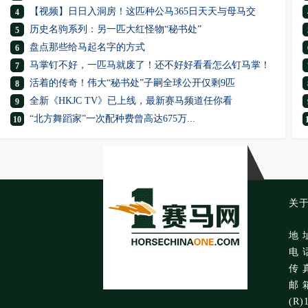
【视频】日日入洞房！这匹种公马365日天天与母马交
4
历史名驹系列：另一匹大红怪物“秘书处”
5
盘点那些给马起名字的方式
6
马掌钉不好，一匹马就废了！还不好好看看怎么钉马掌！
7
活着的传奇！伟大“秘书处”子嗣全球公开仅剩9匹
8
全新《HKJC TV》已上线，最新赛马频道任你看
9
“北方舞蹈家”一次配种费曾高达675万...
10
关
地 
电 话
传 真
邮 箱
(R