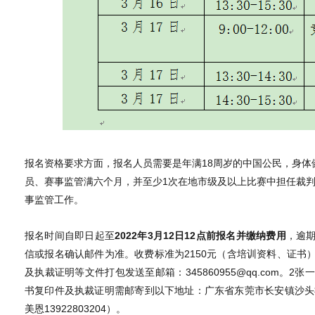
报名资格要求方面，报名人员需要是年满18周岁的中国公民，身
员、赛事监管满六个月，并至少1次在地市级及以上比赛中担任裁
事监管工作。
报名时间自即日起至
2022年3月12日12点前报名并缴纳费用
，逾
信或报名确认邮件为准。收费标准为2150元（含培训资料、证书
及执裁证明等文件打包发送至邮箱：345860955@qq.com
书复印件及执裁证明需邮寄到以下地址：广东省东莞市长安镇沙头社区
美恩13922803204）。