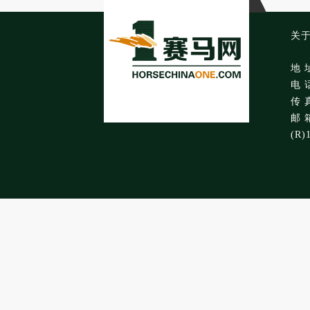
关
地 
电 话
传 真
邮 箱
(R