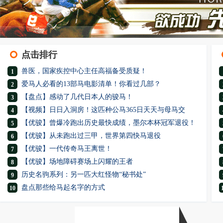
点击排行
兽医，国家疾控中心主任高福备受质疑！
1
爱马人必看的13部马电影清单！你看过几部？
2
【盘点】感动了几代日本人的骏马！
3
【视频】日日入洞房！这匹种公马365日天天与母马交
4
【优骏】曾爆冷跑出历史最快成绩，墨尔本杯冠军退役！
5
【优骏】从未跑出过三甲，世界第四快马退役
6
【优骏】一代传奇马王离世！
7
【优骏】场地障碍赛场上闪耀的王者
8
历史名驹系列：另一匹大红怪物“秘书处”
9
盘点那些给马起名字的方式
10