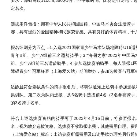
要求：障碍高度110cm,350米/分，不争取时间。比赛进行两
定名次。
选拔条件包括：拥有中华人民共和国国籍，中国马术协会注册骑手（2
赛，具有强烈的爱国精神和民族荣誉感、具有良好的体育精神，十
报名细则分为五点：1.入选2021国家青少年马术队场地障碍U16适
青年B组、少年A组前三名适龄骑手；3.“海澜之家”2023年中国
组、少年A组前三名适龄骑手；4.参加选拔赛的骑手，每人限报1匹
障碍青少年冠军杯赛（上海爱久站）期间举办，参加选拔赛与冠军
适龄且符合选拔条件的骑手报名后，将确认通知上述骑手参加选拔
集训队。第二次为队内选拔，从6名骑手选拔前4名（3名参赛骑手
的3名骑手名单。
符合上述选拔赛资格的骑手可于2023年4月16日前，将参赛报名表发送至中马
名，视为放弃选拔资格。选拔赛不收取报名费，其他费用自理。费用参
（上海爱久站）标准；出访参赛所需费用及出访手续办理将另行通