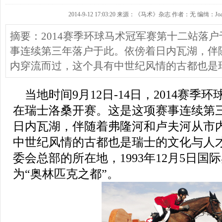
2014-9-12 17:03:20 来源：《马术》杂志 作者：无 编缉：Joa
摘要：2014赛季环球马术冠军赛第十二站落
事连续第三年落户于此。依傍着日内瓦湖，伴
内穿流而过，这个具有中世纪风情的古都也是
当地时间9月12日-14日，
2014赛季
在瑞士
洛桑
开赛。这是这项赛事连续第
日内瓦湖，伴随着弗隆河和卢夫河从市
中世纪风情的古都也是瑞士的文化与人
委会总部的所在地，1993年12月5日
为“奥林匹克之都”。