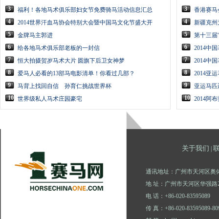
3
3
福利！各地马术俱乐部妇女节免费骑马活动信息汇总
香港赛马
4
4
2014世界汗血马协会特别大会暨中国马文化节盛大开
新疆克州
5
5
金牌马主郭进
第十三届
6
6
给各地马术俱乐部老板的一封信
2014
7
7
恒大拍摄贺岁马术大片 圆旗下后卫女神梦
2014
8
8
爱马人必看的13部马电影清单！你看过几部？
2014
9
9
马背上找回自信 孙育仁挑战世界杯
亚运马匹
10
10
世界级私人马术庄园豪宅
2014
关于我们
|
通讯地址：广州市天河区奥体
地 址：广州市天河区华强路2
电 话：+86-020-83595089
传 真：+86-020-83595089-80