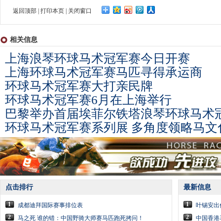
返回顶部
|
打印本页
|
关闭窗口
相关信息
上海浪琴环球马术冠军赛今日开赛
上海环球马术冠军赛马匹寻得承运商
环球马术冠军赛大打亲民牌
环球马术冠军赛6月在上海举行
巴黎举办首届埃菲尔铁塔浪琴环球马术
环球马术冠军赛系列展 多角度领略马文
点击排行
最新信息
1
1
成都迪拜国际赛事排位表
叶锡安出
2
2
马之死 谁的错：中国野骑大师赛马匹跑死拷问！
中国香港