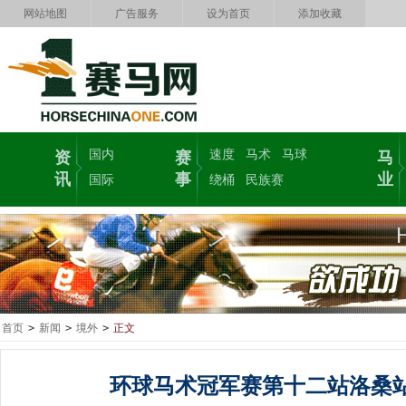
网站地图
广告服务
设为首页
添加收藏
国内
速度
马术
马球
资
赛
马
讯
事
业
国际
绕桶
民族赛
首页
>
新闻
>
境外
>
正文
环球马术冠军赛第十二站洛桑站