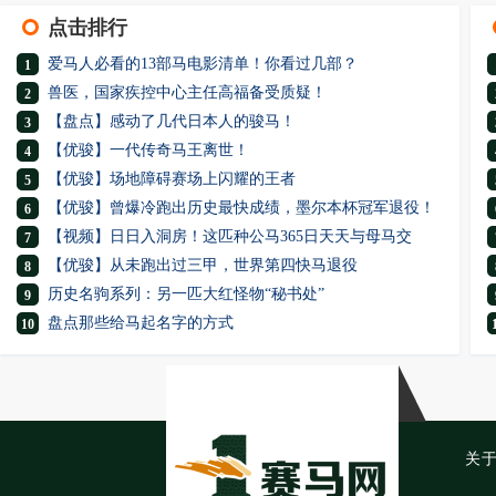
点击排行
爱马人必看的13部马电影清单！你看过几部？
1
兽医，国家疾控中心主任高福备受质疑！
2
【盘点】感动了几代日本人的骏马！
3
【优骏】一代传奇马王离世！
4
【优骏】场地障碍赛场上闪耀的王者
5
【优骏】曾爆冷跑出历史最快成绩，墨尔本杯冠军退役！
6
【视频】日日入洞房！这匹种公马365日天天与母马交
7
【优骏】从未跑出过三甲，世界第四快马退役
8
历史名驹系列：另一匹大红怪物“秘书处”
9
盘点那些给马起名字的方式
10
关