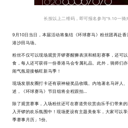
长按以上二维码，即可报名参与“9.10一
9月10日当日，
本届活动将
集结
《环球赛马》粉丝团再
赴香
港
沙田马场
。
粉丝不仅可以现场
观赏开锣赛醒狮表演和精彩赛事，还可
食，每人还可获得
一份香港马
会专属礼品。此外，骑师们
闹气氛迎接畅旺新马季！
现场发朋友圈打卡还有获神秘奖品收哦。内地著名马评人
述
，
《环球赛马》节目组将全程跟拍…
除了观赏赛事，入场粉丝还可
在赛道旁欣
赏由
乐手们带来的
入开锣的欢乐氛围中！现场更设有主题美食车，大家可以享
季赛事月历」
1份。