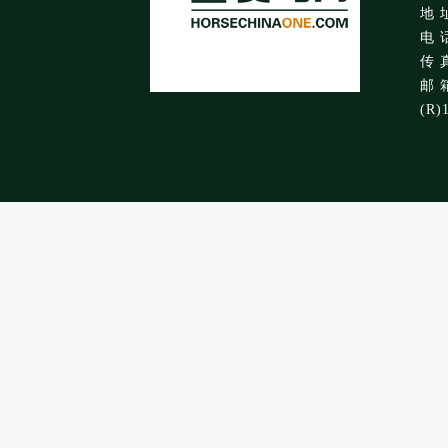
地 
电 话
传 真
邮 箱
(R