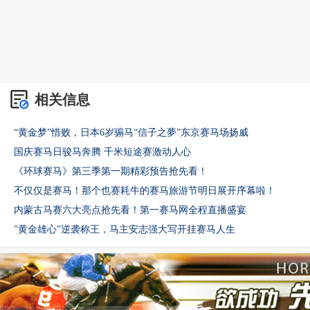
相关信息
“黄金梦”惜败，日本6岁骟马“信子之夢”东京赛马场扬威
国庆赛马日骏马奔腾 千米短途赛激动人心
《环球赛马》第三季第一期精彩预告抢先看！
不仅仅是赛马！那个也赛耗牛的赛马旅游节明日展开序幕啦！
内蒙古马赛六大亮点抢先看！第一赛马网全程直播盛宴
"黄金雄心”逆袭称王，马主安志强大写开挂赛马人生