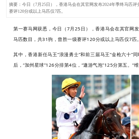
摘要：今日（7月25日），香港马会在其官网发布2024年季终马匹评
赛评120分或以上马匹仅7匹。
第一赛马网获悉，今日（7月25日），香港马会在其官网
马匹数目，共
31
驹，曾胜一级赛评
120
分或以上马匹仅
7
匹
其中，香港新任马王“浪漫勇士”和前三届马王
“金枪六十”
后，“加州星球”126分排第4位，“遨游气泡”125分第五。
“
维