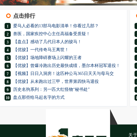
点击排行
爱马人必看的13部马电影清单！你看过几部？
1
兽医，国家疾控中心主任高福备受质疑！
2
【盘点】感动了几代日本人的骏马！
3
【优骏】一代传奇马王离世！
4
【优骏】场地障碍赛场上闪耀的王者
5
【优骏】曾爆冷跑出历史最快成绩，墨尔本杯冠军退役！
6
【视频】日日入洞房！这匹种公马365日天天与母马交
7
【优骏】从未跑出过三甲，世界第四快马退役
8
历史名驹系列：另一匹大红怪物“秘书处”
9
盘点那些给马起名字的方式
10
关