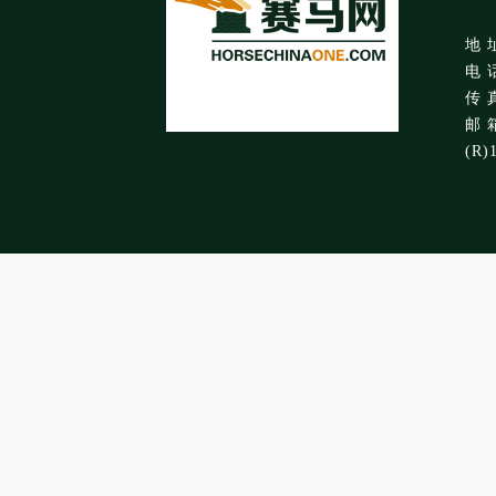
地 
电 话
传 真
邮 箱
(R