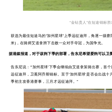
“金钻贵人”在短途锦标胜
获选为最佳短途马的
“加州星球”上季远征迪拜，
角逐一级赛阿乔
米)，
在骑师艾道拿胯下击败一众对手夺冠，为国争光。
据港媒报道，对于该驹下季的部署，告东尼希望爱驹可以卫
告东尼说：“‘加州星球’下季会继续由艾道拿策骑出赛，首
远征迪拜，卫冕阿乔斯锦标。至于‘加州星球’是否会出战
季初主攻香港赛事，三月才远征迪拜。”