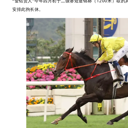
二级赛短途锦标（
1200米
）取的
“
金钻贵人
”今年四月初于
安排此驹长休。