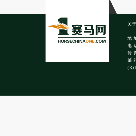
关
地 
电 话
传 真
邮 箱
(R