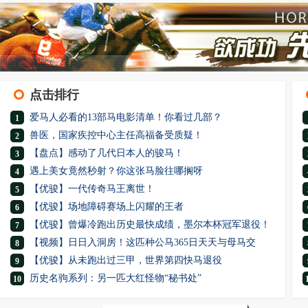
点击排行
爱马人必看的13部马电影清单！你看过几部？
1
兽医，国家疾控中心主任高福备受质疑！
2
【盘点】感动了几代日本人的骏马！
3
遇上美女竟然秒射？你这张马脸往哪搁呀
4
【优骏】一代传奇马王离世！
5
【优骏】场地障碍赛场上闪耀的王者
6
【优骏】曾爆冷跑出历史最快成绩，墨尔本杯冠军退役！
7
【视频】日日入洞房！这匹种公马365日天天与母马交
8
【优骏】从未跑出过三甲，世界第四快马退役
9
历史名驹系列：另一匹大红怪物“秘书处”
10