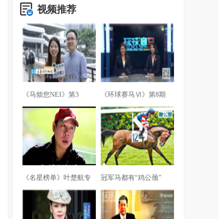
视频推荐
《马烦您NEI》第3
《环球赛马Ⅵ》第8期
《名星榜单》叶楚航专
冠军马都有“鸡公颈”