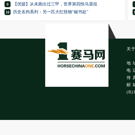
【优骏】从未跑出过三甲，世界第四快马退役
9
历史名驹系列：另一匹大红怪物“秘书处”
10
关
地 
电 话
传 真
邮 箱
(R