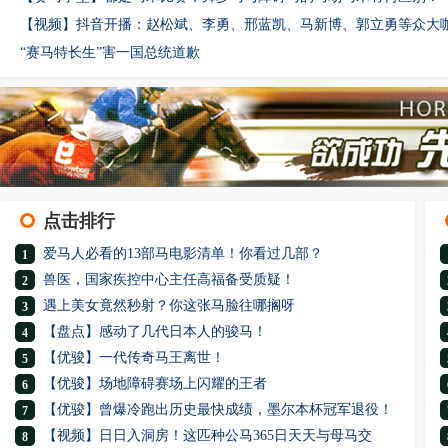
【视频】抖音开播：赵松斌、李勇、邢蓝凯、马新博、郭立勇等众大
“赛马特长生”害一国总统道歉
点击排行
爱马人必看的13部马电影清单！你看过几部？
1
兽医，国家疾控中心主任高福备受质疑！
2
遇上美女竟然秒射？你这张马脸往哪搁呀
3
【盘点】感动了几代日本人的骏马！
4
【优骏】一代传奇马王离世！
5
【优骏】场地障碍赛场上闪耀的王者
6
【优骏】曾爆冷跑出历史最快成绩，墨尔本杯冠军退役！
7
【视频】日日入洞房！这匹种公马365日天天与母马交
8