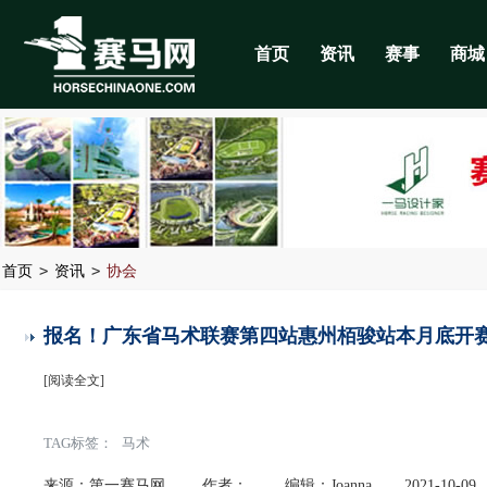
首页
资讯
赛事
商城
>
>
首页
资讯
协会
报名！广东省马术联赛第四站惠州栢骏站本月底开
[阅读全文]
TAG标签：
马术
来源：第一赛马网
作者：
编辑：Joanna
2021-10-09