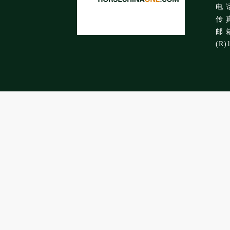
电 话
传 真
邮 箱
(R