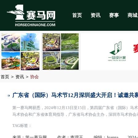
首页
资讯
赛事
商城
>
>
首页
资讯
协会
广东省（国际）马术节12月深圳盛大开启！诚邀共
第一赛马网获悉，2024年12月13日至15日，第四届广东省（国际
马术协会和广东省体育局指导，广东省马术协会主办，深圳市马术协会承
5月26日，深圳市马术协会成立2周年纪念日之际，广东省马术协会就
TAG标签：
术领域展开更深层次的合作。这一战略
[阅读全文]
来源：第一赛马网
作者：查理王
编辑：Joanna
2024-