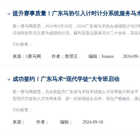
提升赛事质量！广东马协引入计时计分系统服务马
第一赛马网获悉，2024年9月10日，2024广东省马术协会成绩统计
活动班的学员主要为成绩统计员、裁判员及志愿者共计二十余名，旨在
正性、公平性和高效性。培训内容主要包括马术赛事成绩统计责职、认
TAG标签：
图：培训班现场科学赋能马术赛事近年来广东省
[阅读全文]
来源：1赛马网
作者：查理王
编辑：Joanna
2024-09-
成功签约！广东马术“现代学徒”大专班启动
第一赛马网获悉，为全面提升广东省马术技术技能人才培养能力和水平
型现代学徒制人才培养体系、进一步加强校企合作、深化产教融合，推进
日下午，在广东省马术协会举行合作开展2025年现代学徒制马术项目
TAG标签：
州体育职业技术学院教务处副教授蔡文群及教师
[阅读全文]
来源：
作者：
编辑：
2024-09-18