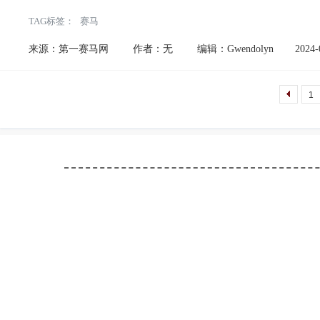
为广东省体育局，承办单位为珠海梅溪骑乐文化体育产业有限公司。
[
TAG标签：
赛马
来源：第一赛马网
作者：无
编辑：Gwendolyn
2024-
1