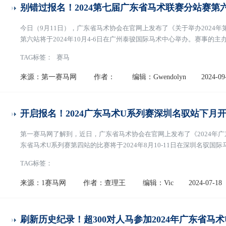
别错过报名！2024第七届广东省马术联赛分站赛第
今日（9月11日），广东省马术协会在官网上发布了《关于举办2024
第六站将于2024年10月4-6日在广州泰骏国际马术中心举办。赛事
位为广州泰骏文化体育发展有限责任公司。
[阅读全文]
TAG标签：
赛马
来源：第一赛马网
作者：
编辑：Gwendolyn
2024-09
开启报名！2024广东马术U系列赛深圳名驭站下月
第一赛马网了解到，近日，广东省马术协会在官网上发布了《2024年广
东省马术U系列赛第四站的比赛将于2024年8月10-11日在深圳名驭
单位为广东省体育局，承办单位为 深圳市名驭国际马术有限公司。是
TAG标签：
共有十项，分别是：盛装舞步初三级
[阅读全文]
来源：1赛马网
作者：查理王
编辑：Vic
2024-07-18
刷新历史纪录！超300对人马参加2024年广东省马