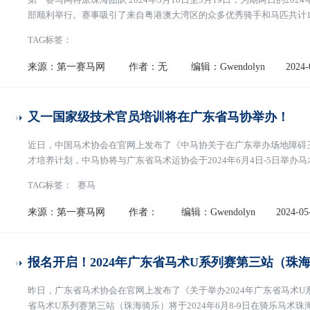
部顺利举行。赛事吸引了来自粤港澳大湾区的众多优秀骑手和马匹共计1
上展开了激烈的角逐。本站比赛设有9个小项，包括场地障碍与盛装舞
TAG标签：
合，每一次完美的跳跃、每一次精准的
[阅读全文]
来源：第一赛马网
作者：无
编辑：Gwendolyn
2024-
又一国家级技术官员培训将在广东省马协举办！
近日，中国马术协会在官网上发布了《中马协关于在广东举办场地障碍
才培养计划，中马协将与广东省马术运协会于2024年6月4日-5日举
协会相应等级技术官员证。
[阅读全文]
TAG标签：
赛马
来源：第一赛马网
作者：
编辑：Gwendolyn
2024-05
报名开启！2024年广东省马术U系列赛第三站（珠
昨日，广东省马术协会在官网上发布了《关于举办2024年广东省马术U
省马术U系列赛第三站（珠海骑乐）将于2024年6月8-9日在骑乐马