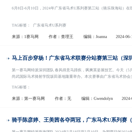
6月8日-6月10日，2024年广东省马术U系列赛第三站（骑乐珠海站
TAG标签：
广东省马术U系列赛
来源：1赛马网
作者：查理王
编辑：Joanna
2024-06-
马上百步穿杨！广东省马术联赛分站赛第三站（深
第一赛马网特派深圳团队 春风得意马蹄疾，飒爽英姿展技艺。今天（5月
尚武国际马术骑射学院坂田基地隆重举办。本次赛事由广东省马术协会
许建平，广东省马术协会常务副会长陈广新，深圳市文化馆副馆长陈素
TAG标签：
副主任胡日就，广东省马术协会副会长、深圳尚武
[阅读全文]
来源：第一赛马网
作者：无
编辑：Gwendolyn
2024-
骑手陈彦婷、王美茜各夺两冠，广东马术U系列赛
第一赛马网特派珠海团队 2024年5月18日至5月19日，为期两日的2