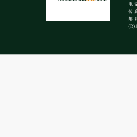
电 话
传 真
邮 箱
(R