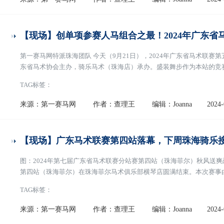
【现场】创单项参赛人马组合之最！2024年广东省
第一赛马网特派珠海团队 今天（9月21日），2024年广东省马术联
东省马术协会主办，骑乐马术（珠海店）承办。盛装舞步作为本站的竞
站赛事在盛装舞步单项的参赛人马组合数量上，创下了全国之最。盛装
TAG标签：
项比赛是高超的运动技能和极致的优雅气质的综
[阅读全文]
来源：第一赛马网
作者：查理王
编辑：Joanna
2024-
【现场】广东马术联赛第四站落幕，下周珠海骑乐
图：2024年第七届广东省马术联赛分站赛第四站（珠海菲尔）秋风送爽战
第四站（珠海菲尔）在珠海菲尔马术俱乐部横琴店圆满结束。本次赛事
在为期两天的赛事中，来自广东省14家代表队的300多对人马组合参
TAG标签：
目，不仅考验了骑手和马匹的技巧与默契，
[阅读全文]
来源：第一赛马网
作者：查理王
编辑：Joanna
2024-