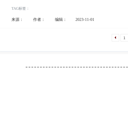
度深圳福田区第一场大型马术赛事！赛事分为盛装舞步与场地障碍两个
TAG标签：
中二级、盛装舞步初三级
[阅读全文]
来源：
作者：
编辑：
2023-11-01
1