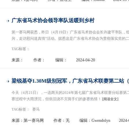
广东省马术协会领导率队送暖到乡村
第一赛马网获悉，昨日（4月19日）广东省马术协会会长许建平率队，
兴，走访慰问送真情”活动。据悉这是广东省马术协会为贯彻落实党的
紧紧围绕实施“百县千镇万村高质量发展工程”和绿美广东生态建设而
TAG标签：
了解工作队员的办公环境，并与驻镇帮扶工作人员进
[阅读全文]
来源：
作者：
编辑：
2024-04-20
梁锐基夺1.30M级别冠军，广东省马术联赛第二站
今天（4月21日），一连两天的2024年第七届广东省马术联赛分站赛
赛过程中大雨滂沱，但依旧浇不灭骑手们的参赛热情！
[阅读全文]
TAG标签：
赛马
来源：第一赛马网
作者：无
编辑：Gwendolyn
2024-