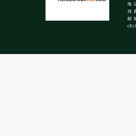
电 话
传 真
邮 箱
(R