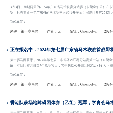
3月3日，为期两天的2024年广东省马术联赛分站赛（东莞金伯乐）
赛，标志着新一年广东省的马术赛事正式拉开序幕！据统计共有258对
TAG标签：
来源：第一赛马网
作者：无
编辑：Gwendolyn
2024-
正在报名中，2024年第七届广东省马术联赛首战即
第一赛马网获悉，2024年第七届广东省马术联赛分站赛第一站（东莞金伯
解，本站比赛共设置7个竞赛项目，其中包括公开组1.30米级别个人（职业
乐部组）、1.00-1.10米级别团体、个人（职业组、俱乐部组）、0.90-1
TAG标签：
文]
来源：第一赛马网
作者：无
编辑：Gwendolyn
2024-
香港队获场地障碍团体赛（乙组）冠军，学青会马
第一赛马网获悉，今日（11月13日），第一届学生（青年）运动会马