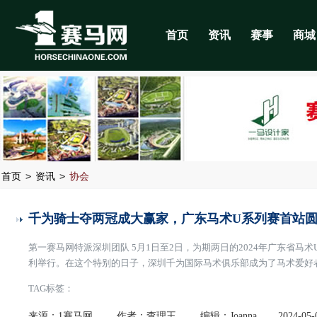
首页
资讯
赛事
商城
>
>
首页
资讯
协会
千为骑士夺两冠成大赢家，广东马术U系列赛首站
第一赛马网特派深圳团队 5月1日至2日，为期两日的2024年广东省
利举行。在这个特别的日子，深圳千为国际马术俱乐部成为了马术爱好
宴。事由广东省马术协会主办，广东省体育局为指导单位，承办单位为
TAG标签：
新，深圳千为骑士国际马术俱乐部总经理邓志宏、深
[阅读全文]
来源：1赛马网
作者：查理王
编辑：Joanna
2024-05-