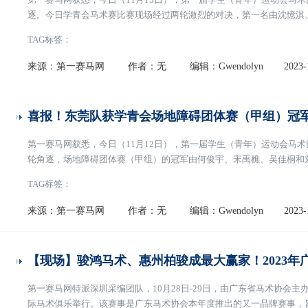
逐。今日学青会马术赛比赛现场经过两轮激烈的对决，第一名由沈憶淇
罚分获得。第二名由张轩豪、阮铄为、时梓怡和李施文迪组成的武汉市
TAG标签：
成的东莞市以11罚分囊获。至此，第一届学生（青年
[阅读全文]
来源：第一赛马网
作者：无
编辑：Gwendolyn
2023-
喜报！东莞队获学青会场地障碍团体赛（甲组）冠
第一赛马网获悉，今日（11月12日），第一届学生（青年）运动会马
轮角逐，场地障碍团体赛（甲组）的冠军由何俊宇、宋禹樵、吴佳桐和
舟、林宇轩和尤彦贺组成的宁波市以16个罚分获得。季军由徐薇妮、谢
TAG标签：
终，由朱安安、植德、巴亚斯古楞和董玫萱组成的
[阅读全文]
来源：第一赛马网
作者：无
编辑：Gwendolyn
2023-
【现场】骏鸿马术、惠州柏骏成最大赢家！2023
第一赛马网特派深圳采编团队，10月28日-29日，由广东省马术协会主
际马术俱乐举行。该赛事是广东马术协会本年度推出的又一品牌赛事，