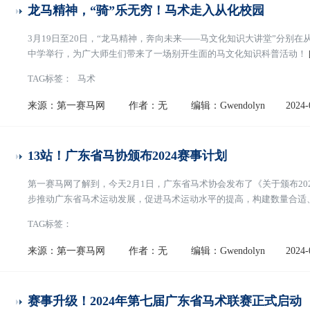
龙马精神，“骑”乐无穷！马术走入从化校园
3月19日至20日，“龙马精神，奔向未来——马文化知识大讲堂”分别
中学举行，为广大师生们带来了一场别开生面的马文化知识科普活动！
TAG标签：
马术
来源：第一赛马网
作者：无
编辑：Gwendolyn
2024-
13站！广东省马协颁布2024赛事计划
第一赛马网了解到，今天2月1日，广东省马术协会发布了《关于颁布2
步推动广东省马术运动发展，促进马术运动水平的提高，构建数量合适
系，经研究后发布《2024年广东省马术系列赛事计划》。根据所公布的赛
TAG标签：
广东省马术联赛积分赛9站，广东省U系
[阅读全文]
来源：第一赛马网
作者：无
编辑：Gwendolyn
2024-
赛事升级！2024年第七届广东省马术联赛正式启动