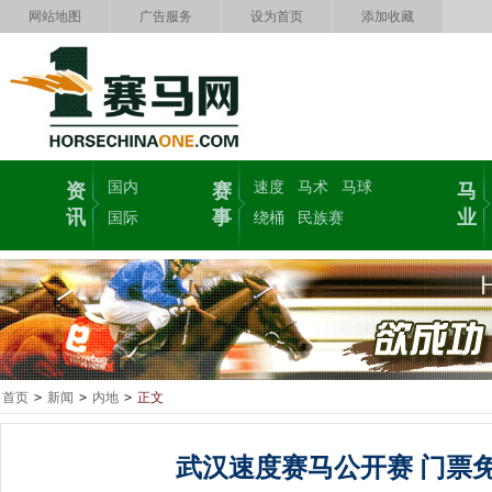
网站地图
广告服务
设为首页
添加收藏
国内
速度
马术
马球
资
赛
马
讯
事
业
国际
绕桶
民族赛
首页
>
新闻
>
内地
>
正文
武汉速度赛马公开赛 门票