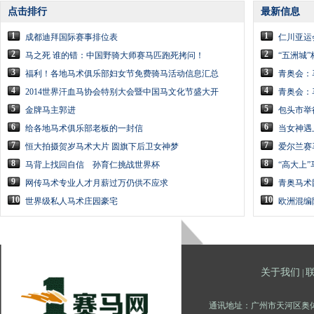
点击排行
最新信息
1
1
成都迪拜国际赛事排位表
仁川亚运
2
2
马之死 谁的错：中国野骑大师赛马匹跑死拷问！
“五洲城”
3
3
福利！各地马术俱乐部妇女节免费骑马活动信息汇总
青奥会：
4
4
2014世界汗血马协会特别大会暨中国马文化节盛大开
青奥会：
5
5
金牌马主郭进
包头市举
6
6
给各地马术俱乐部老板的一封信
当女神遇
7
7
恒大拍摄贺岁马术大片 圆旗下后卫女神梦
爱尔兰赛
8
8
马背上找回自信 孙育仁挑战世界杯
“高大上
9
9
网传马术专业人才月薪过万仍供不应求
青奥马术
10
10
世界级私人马术庄园豪宅
欧洲混编
关于我们
|
通讯地址：广州市天河区奥体