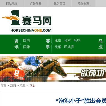
网站地图
广告服务
设为首页
添加收藏
国内
速度
马术
马球
资
赛
马
讯
事
业
国际
绕桶
民族赛
首页
>
新闻
>
境外
>
正文
“泡泡小子”胜出会