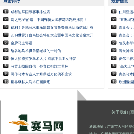
点击排行
最新信息
1
1
成都迪拜国际赛事排位表
仁川亚运
2
2
马之死 谁的错：中国野骑大师赛马匹跑死拷问！
“五洲城”
3
3
福利！各地马术俱乐部妇女节免费骑马活动信息汇总
青奥会：
4
4
2014世界汗血马协会特别大会暨中国马文化节盛大开
青奥会：
5
5
金牌马主郭进
包头市举
6
6
给各地马术俱乐部老板的一封信
当女神遇
7
7
恒大拍摄贺岁马术大片 圆旗下后卫女神梦
爱尔兰赛
8
8
马背上找回自信 孙育仁挑战世界杯
“高大上
9
9
网传马术专业人才月薪过万仍供不应求
青奥马术
10
10
世界级私人马术庄园豪宅
欧洲混编
关于我们
|
通讯地址：广州市天河区奥体