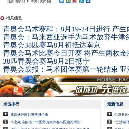
返回顶部
|
打印本页
|
关闭窗口
相关信息
青奥会马术赛程：8月19-24日进行 产
青奥会：马来西亚选手为马术放弃牛津
青奥会38匹赛马8月初抵达南京
青奥会马术比赛今日开赛 将产生两枚金
38匹青奥会赛马8月2日抵宁
青奥会战报：马术团体赛第一轮结束 亚
点击排行
最新信息
1
1
成都迪拜国际赛事排位表
仁川亚运
2
2
马之死 谁的错：中国野骑大师赛马匹跑死拷问！
“五洲城”