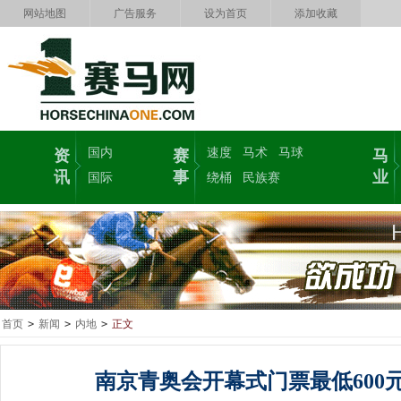
网站地图
广告服务
设为首页
添加收藏
国内
速度
马术
马球
资
赛
马
讯
事
业
国际
绕桶
民族赛
首页
>
新闻
>
内地
>
正文
南京青奥会开幕式门票最低600