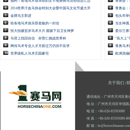
3
3
福利！各地马术俱乐部妇女节免费骑马活动信息汇总
青奥会：
4
4
2014世界汗血马协会特别大会暨中国马文化节盛大开
青奥会：
5
5
金牌马主郭进
包头市举
6
6
给各地马术俱乐部老板的一封信
当女神遇
7
7
恒大拍摄贺岁马术大片 圆旗下后卫女神梦
爱尔兰赛
8
8
马背上找回自信 孙育仁挑战世界杯
“高大上
9
9
网传马术专业人才月薪过万仍供不应求
青奥马术
10
10
世界级私人马术庄园豪宅
欧洲混编
关于我们
|
通讯地址：广州市天河区奥体
地 址：广州市天河区华强路2
电 话：+86-020-83595089
传 真：+86-020-83595089-80
邮 箱：hc@horsechinaone.co