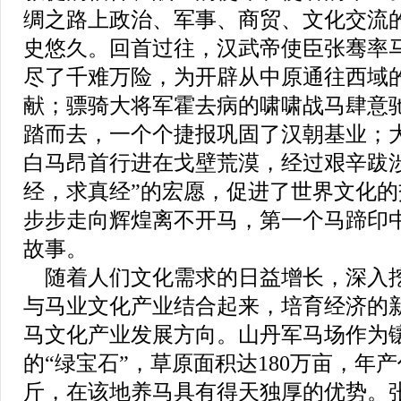
绸之路上政治、军事、商贸、文化交流
史悠久。回首过往，汉武帝使臣张骞率
尽了千难万险，为开辟从中原通往西域
献；骠骑大将军霍去病的啸啸战马肆意
踏而去，一个个捷报巩固了汉朝基业；
白马昂首行进在戈壁荒漠，经过艰辛跋
经，求真经”的宏愿，促进了世界文化
步步走向辉煌离不开马，第一个马蹄印
故事。
随着人们文化需求的日益增长，深入
与马业文化产业结合起来，培育经济的
马文化产业发展方向。山丹军马场作为
的“绿宝石”，草原面积达180万亩，年产
斤，在该地养马具有得天独厚的优势。