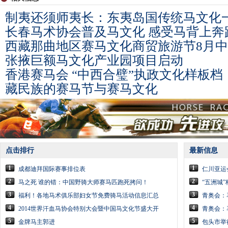
制夷还须师夷长：东夷岛国传统马文化
长春马术协会普及马文化 感受马背上奔
西藏那曲地区赛马文化商贸旅游节8月
张掖巨额马文化产业园项目启动
香港赛马会 “中西合璧”执政文化样板档
藏民族的赛马节与赛马文化
点击排行
最新信息
1
1
成都迪拜国际赛事排位表
仁川亚运
2
2
马之死 谁的错：中国野骑大师赛马匹跑死拷问！
“五洲城”
3
3
福利！各地马术俱乐部妇女节免费骑马活动信息汇总
青奥会：
4
4
2014世界汗血马协会特别大会暨中国马文化节盛大开
青奥会：
5
5
金牌马主郭进
包头市举