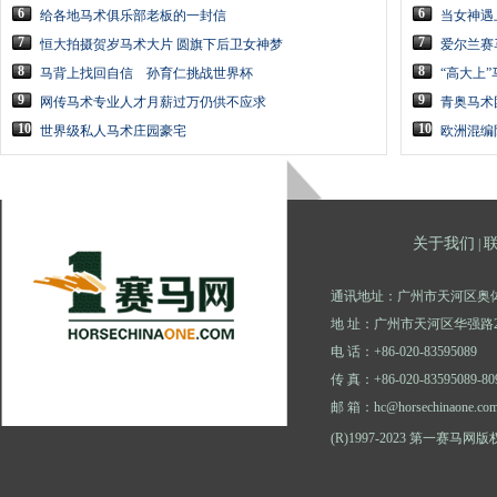
6
6
给各地马术俱乐部老板的一封信
当女神遇
7
7
恒大拍摄贺岁马术大片 圆旗下后卫女神梦
爱尔兰赛
8
8
马背上找回自信 孙育仁挑战世界杯
“高大上
9
9
网传马术专业人才月薪过万仍供不应求
青奥马术
10
10
世界级私人马术庄园豪宅
欧洲混编
关于我们
|
通讯地址：广州市天河区奥体
地 址：广州市天河区华强路2
电 话：+86-020-83595089
传 真：+86-020-83595089-80
邮 箱：hc@horsechinaone.co
(R)1997-2023 第一赛马网