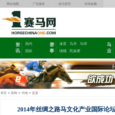
网站地图
广告服务
设为首页
添加收藏
国内
速度
马术
马球
资
赛
马
讯
事
业
国际
绕桶
民族赛
首页
>
新闻
>
内地
>
正文
2014年丝绸之路马文化产业国际论