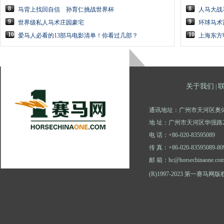
8
8
马背上找回自信 孙育仁挑战世界杯
人马大战
9
9
世界级私人马术庄园豪宅
环球马术
10
10
爱马人必看的13部马电影清单！你看过几部？
上海东方
关于我们
|
通讯地址：广州市天河区奥体
地 址：广州市天河区华强路2
电 话：+86-020-83595089
传 真：+86-020-83595089-80
邮 箱：hc@horsechinaone.co
(R)1997-2023 第一赛马网