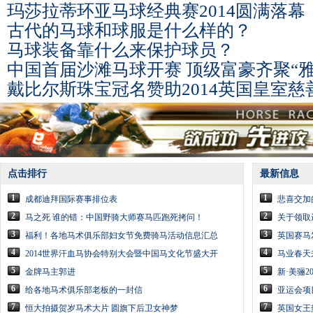
玛莎拉蒂环亚马球经典赛2014圆满落幕
古代的马球和球服是什么样的？
马球装备靠什么来保护球员？
中国首届沙滩马球开赛 顶级富豪齐聚“雅
戴比尔斯珠宝冠名赞助2014英国皇室慈
点击排行
最新信息
1
1
成都迪拜国际赛事排位表
悲喜交加
2
2
马之死 谁的错：中国野骑大师赛马匹跑死拷问！
关于领取
3
3
福利！各地马术俱乐部妇女节免费骑马活动信息汇总
英国赛马
4
4
2014世界汗血马协会特别大会暨中国马文化节盛大开
马业春天
5
5
金牌马主郭进
新·美骊
6
6
给各地马术俱乐部老板的一封信
亚运会项
7
7
恒大拍摄贺岁马术大片 圆旗下后卫女神梦
英国女王