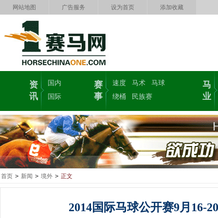
网站地图
广告服务
设为首页
添加收藏
国内
速度
马术
马球
资
赛
马
讯
事
业
国际
绕桶
民族赛
首页
>
新闻
>
境外
>
正文
2014国际马球公开赛9月16-