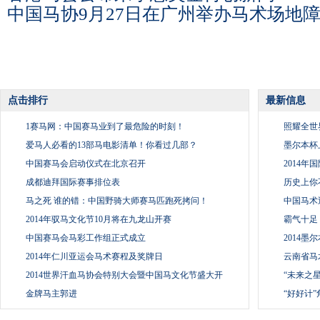
中国马协9月27日在广州举办马术场地
点击排行
最新信息
1
1
1赛马网：中国赛马业到了最危险的时刻！
照耀全世
2
2
爱马人必看的13部马电影清单！你看过几部？
墨尔本杯
3
3
中国赛马会启动仪式在北京召开
2014
4
4
成都迪拜国际赛事排位表
历史上你
5
5
马之死 谁的错：中国野骑大师赛马匹跑死拷问！
中国马术
6
6
2014年驭马文化节10月将在九龙山开赛
霸气十足
7
7
中国赛马会马彩工作组正式成立
2014
8
8
2014年仁川亚运会马术赛程及奖牌日
云南省马
9
9
2014世界汗血马协会特别大会暨中国马文化节盛大开
“未来之
10
10
金牌马主郭进
“好好计