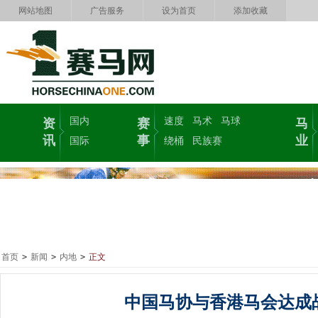
网站地图
广告服务
设为首页
添加收藏
国内
速度
马术
马球
资
赛
马
讯
事
业
国际
绕桶
民族赛
首页
>
新闻
>
内地
>
正文
中国马协与香港马会达成