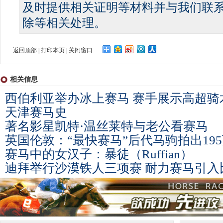
及时提供相关证明等材料并与我们联
除等相关处理。
返回顶部
|
打印本页
|
关闭窗口
相关信息
西伯利亚举办冰上赛马 赛手展示高超骑
天津赛马史
著名影星凯特·温丝莱特与老公看赛马
英国伦敦：“最快赛马”后代马驹拍出19
赛马中的女汉子：暴徒（Ruffian）
迪拜举行沙漠铁人三项赛 耐力赛马引入