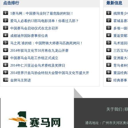
点击排行
最新信息
1
1
1赛马网：中国赛马业到了最危险的时刻！
残障青少
2
2
爱马人必看的13部马电影清单！你看过几部？
霍城县赛
3
3
中国赛马会启动仪式在北京召开
多项一级
4
4
成都迪拜国际赛事排位表
重返荣耀马术
5
5
马之死 谁的错：中国野骑大师赛马匹跑死拷问！
马术巡回
6
6
2014年驭马文化节10月将在九龙山开赛
三匹宝马
7
7
中国赛马会马彩工作组正式成立
亚洲最大
8
8
2014年仁川亚运会马术赛程及奖牌日
育马者杯短途
9
9
2014世界汗血马协会特别大会暨中国马文化节盛大开
重温经典
10
10
金牌马主郭进
经典赛事
关于我们
|
通讯地址：广州市天河区奥体