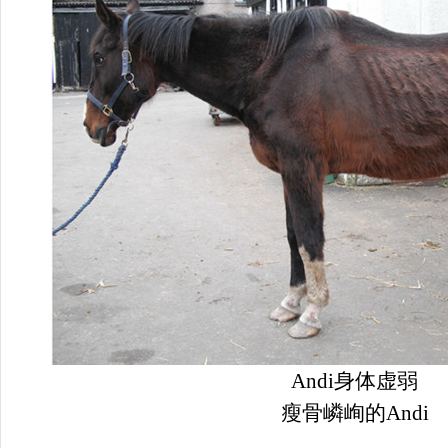
Andi身体虚弱
瘦骨嶙峋的Andi