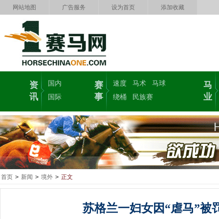
网站地图
广告服务
设为首页
添加收藏
国内
速度
马术
马球
资
赛
马
讯
事
业
国际
绕桶
民族赛
首页
>
新闻
>
境外
>
正文
苏格兰一妇女因“虐马”被罚