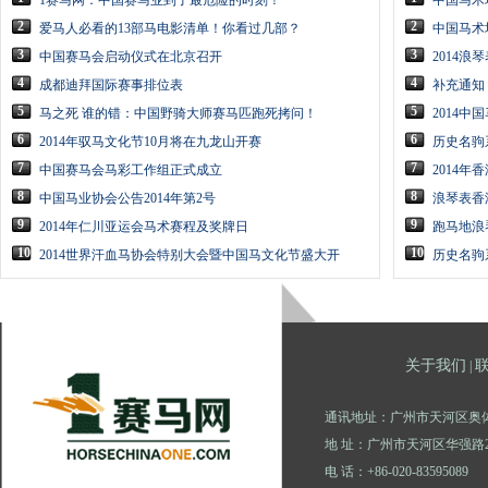
1赛马网：中国赛马业到了最危险的时刻！
中国马术
2
2
爱马人必看的13部马电影清单！你看过几部？
中国马术
3
3
中国赛马会启动仪式在北京召开
2014
4
4
成都迪拜国际赛事排位表
补充通知
5
5
马之死 谁的错：中国野骑大师赛马匹跑死拷问！
2014
6
6
2014年驭马文化节10月将在九龙山开赛
历史名驹
7
7
中国赛马会马彩工作组正式成立
2014
8
8
中国马业协会公告2014年第2号
浪琴表香
9
9
2014年仁川亚运会马术赛程及奖牌日
跑马地浪
10
10
2014世界汗血马协会特别大会暨中国马文化节盛大开
历史名驹
关于我们
|
通讯地址：广州市天河区奥体
地 址：广州市天河区华强路2
电 话：+86-020-83595089