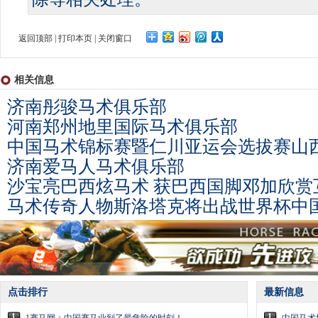
返回顶部
|
打印本页
|
关闭窗口
相关信息
济南彤骏马术俱乐部
河南郑州地里国际马术俱乐部
中国马术锦标赛暨仁川亚运会选拔赛山
济南爱马人马术俱乐部
沙宝亮巴西炫马术 获巴西国脚邓加欣赏
马术传奇人物斯洛塔克将出战世界杯中
点击排行
最新信息
1
1