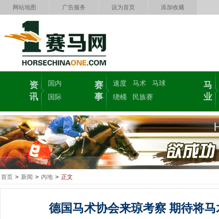
网站地图
广告服务
设为首页
添加收藏
国内
速度
马术
马球
资
赛
马
讯
事
业
国际
绕桶
民族赛
首页
>
新闻
>
内地
>
正文
德国马术协会来琼考察 期待将马