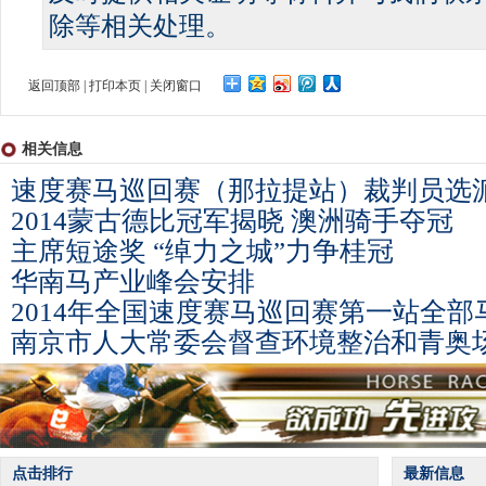
除等相关处理。
返回顶部
|
打印本页
|
关闭窗口
相关信息
速度赛马巡回赛（那拉提站）裁判员选
2014蒙古德比冠军揭晓 澳洲骑手夺冠
主席短途奖 “绰力之城”力争桂冠
华南马产业峰会安排
2014年全国速度赛马巡回赛第一站全
南京市人大常委会督查环境整治和青奥
点击排行
最新信息