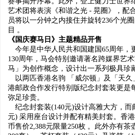
赛事揭开序幕。此外，登上健力士世界
艺术团将表演《和谐之光 - 晃圈》，配
员将以一分钟之内接住并旋转236个光
目 。
《国庆赛马日》主题精品开售
今年是中华人民共和国建国65周年，
130周年，马会特别邀请著名跨媒界艺
马」为创作概念，设计出一系列极具珍
以两匹香港名驹 「威尔顿」及「天久
港邮政合作发行特别版纪念封套装更是
弥足珍贵。
纪念封套装(140元)设计高雅大方，而邮
元) 采用座台设计并配有精美封套。香港
币售价2,388元限量250枚 。此外亦有