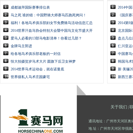
1
1
成都迪拜国际赛事排位表
2014中
2
2
马之死 谁的错：中国野骑大师赛马匹跑死拷问！
《国庆赛
3
3
福利！各地马术俱乐部妇女节免费骑马活动信息汇总
2014第
4
4
2014世界汗血马协会特别大会暨中国马文化节盛大开
北京国际
5
5
爱马人必看的13部马电影清单！你看过几部？
盘点几位
6
6
金牌马主郭进
仁川亚运
7
7
给各地马术俱乐部老板的一封信
中国赛马
8
8
恒大拍摄贺岁马术大片 圆旗下后卫女神梦
韩国马术
9
9
2014世界马术运动会，就在诺曼底
新·美骊2
10
10
世界级私人马术庄园豪宅
新西兰赛
关于我们
|
通讯地址：广州市天河区奥体
地 址：广州市天河区华强路2