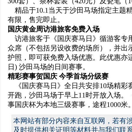
300套）、茶杯套装（420元）及瓷笔（
精品于10.1当天于沙田马场指定主题
有限，售完即止。
国庆黄金周访港旅客免费入场
访港旅客于《国庆赛马日》循游客专
众席（不包括另设收费的场所），并出
护照，即可获免费入场优惠。此优惠亦适用
日) 沙田马场的日间赛事。
精彩赛事贺国庆 今季首场分级赛
《国庆赛马日》全日共安排10场精彩
开跑，沙田马场于早上11时开放入场。
事国庆杯为本地三级赛事，途程1000米
本网站有部分内容来自互联网，若有
及时提供相关证明等材料并与我们联