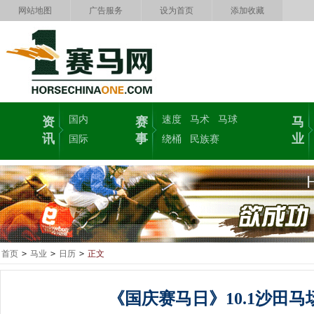
网站地图
广告服务
设为首页
添加收藏
国内
速度
马术
马球
资
赛
马
讯
事
业
国际
绕桶
民族赛
首页
>
马业
>
日历
>
正文
《国庆赛马日》10.1沙田