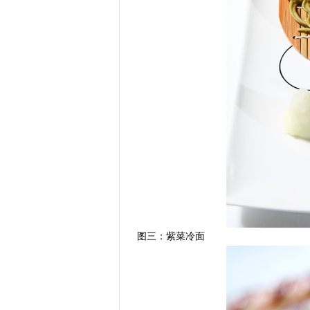
图三：紫菜冷面