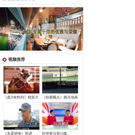
视频推荐
《真D有料到》精英大
《劲赛圈点》跑马地夜
《名星榜单》郭进
环球赛马第16集