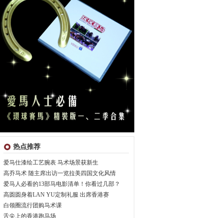
热点推荐
爱马仕漆绘工艺腕表 马术场景获新生
高乔马术 随主席出访一览拉美四国文化风情
爱马人必看的13部马电影清单！你看过几部？
高圆圆身着LAN YU定制礼服 出席香港赛
白领圈流行团购马术课
舌尖上的香港跑马场