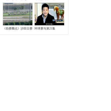
《劲赛圈点》沙田日赛
环球赛马第21集