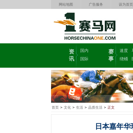
网站地图
广告服务
设为首页
国内
速度
资
赛
讯
事
国际
绕桶
首页
>
文化
>
生活
>
品质生活
>
正文
日本嘉年华