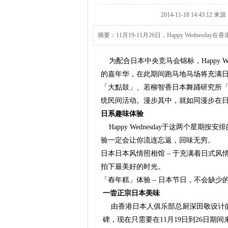
2014-11-18 14:43:
摘要：11月19-11月26日，Happy Wednes
为配合日本中央竞马会锦标，Happy We
的嘉年华，在此期间跑马地马场将充满
「大點鼓」、若柳智香日本舞踊研究所
统民间活动。漫步其中，就如同漫步在
日系趣味体验
Happy Wednesday于这两个星
验一定会让你流连忘返，回味无穷。
日本日本风情照相馆 – 于充满着日式风情的
拍下最美好的时光。
「舂年糕」体验 – 日本节日，不会缺
一尝正宗日本美味
由香港日本人俱乐部总厨深田敬设计的
碑，现在只需要在11月19日到26日