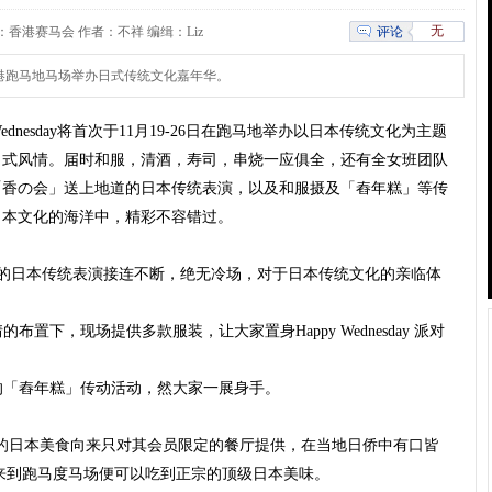
无
评论
12 来源：香港赛马会 作者：不祥 编缉：Liz
day在香港跑马地马场举办日式传统文化嘉年华。
dnesday将首次于11月19-26日在跑马地举办以日本传统文化为主题
日式风情。届时和服，清酒，寿司，串烧一应俱全，还有全女班团队
「香の会」送上地道的日本传统表演，以及和服摄及「舂年糕」等传
日本文化的海洋中，精彩不容错过。
期按安排的日本传统表演接连不断，绝无冷场，对于日本传统文化的亲临体
布置下，现场提供多款服装，让大家置身Happy Wednesday 派对
少的「舂年糕」传动活动，然大家一展身手。
日本美食向来只对其会员限定的餐厅提供，在当地日侨中有口皆
期间来到跑马度马场便可以吃到正宗的顶级日本美味。