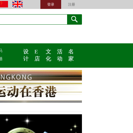
登录
注册
马
设
E
文
活
名
计
店
化
动
家
播