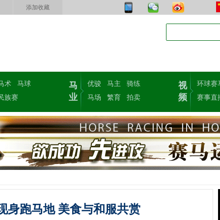
添加收藏
马术
马球
优骏
马主
骑练
环球赛
马
视
业
频
民族赛
马场
繁育
拍卖
赛事直
现身跑马地 美食与和服共赏