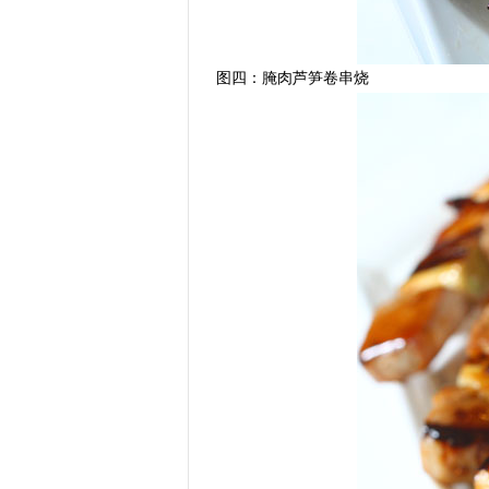
图四：腌肉芦笋卷串烧