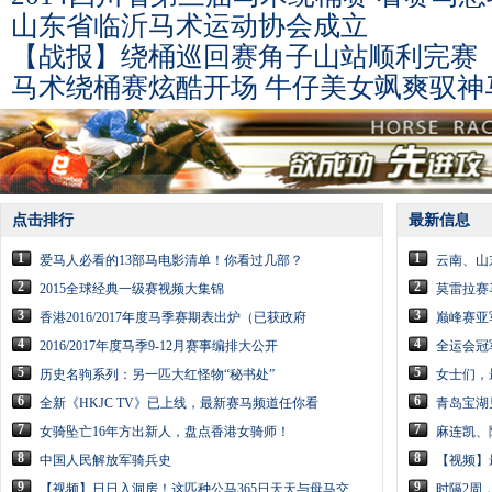
山东省临沂马术运动协会成立
【战报】绕桶巡回赛角子山站顺利完赛
马术绕桶赛炫酷开场 牛仔美女飒爽驭神
点击排行
最新信息
1
1
爱马人必看的13部马电影清单！你看过几部？
云南、山
2
2
2015全球经典一级赛视频大集锦
莫雷拉赛马
3
3
香港2016/2017年度马季赛期表出炉（已获政府
巅峰赛亚
4
4
2016/2017年度马季9-12月赛事编排大公开
全运会冠
5
5
历史名驹系列：另一匹大红怪物“秘书处”
女士们，
6
6
全新《HKJC TV》已上线，最新赛马频道任你看
青岛宝湖
7
7
女骑坠亡16年方出新人，盘点香港女骑师！
麻连凯、
8
8
中国人民解放军骑兵史
【视频】
9
9
【视频】日日入洞房！这匹种公马365日天天与母马交
时隔2周