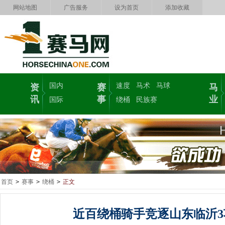
网站地图
广告服务
设为首页
添加收藏
国内
速度
马术
马球
资
赛
马
讯
事
业
国际
绕桶
民族赛
首页
>
赛事
>
绕桶
>
正文
近百绕桶骑手竞逐山东临沂