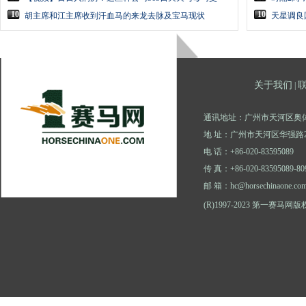
10
10
胡主席和江主席收到汗血马的来龙去脉及宝马现状
天星调良
关于我们
|
通讯地址：广州市天河区奥体
地 址：广州市天河区华强路2
电 话：+86-020-83595089
传 真：+86-020-83595089-80
邮 箱：hc@horsechinaone.co
(R)1997-2023 第一赛马网