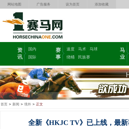
网站地图
广告服务
设为首页
添加收藏
国内
速度
马术
马球
资
赛
马
讯
事
业
国际
绕桶
民族赛
首页
>
新闻
>
境外
>
正文
全新《HKJC TV》已上线，最