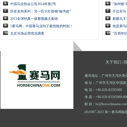
6
6
中国马业协会公告2014年第2号
“加州铬”
7
7
历史名驹系列：另一匹大红怪物“秘书处”
不仅买马
8
8
2015全球经典一级赛视频大集锦
新疆马王
9
9
1赛马网：中国赛马业到了最危险的时刻！
他是赛马
10
10
北京马场运营情况调查
“百周年
关于我们
|
通讯地址：广州市天河区奥体
地 址：广州市天河区华强路2
电 话：+86-020-83595089
传 真：+86-020-83595089-80
邮 箱：hc@horsechinaone.co
(R)1997-2023 第一赛马网