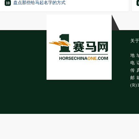
盘点那些给马起名字的方式
10
关
地 
电 话
传 真
邮 箱
(R