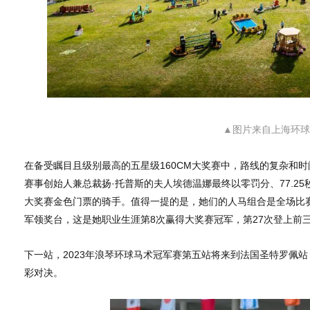
▲图片来自上海环球
在备受瞩目且级别最高的五星级160CM大奖赛中，路线的复杂和
赛事创始人兼总裁扬·托普斯的夫人埃德温娜最终以零罚分、77.2
大奖赛金色门票的骑手。值得一提的是，她们的人马组合是全场比
军领奖台，这是她职业生涯第8次赢得大奖赛冠军，第27次登上前
下一站，2023年浪琴环球马术冠军赛第五站将来到法国圣特罗佩
彩对决。