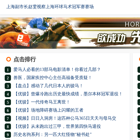
上海副市长赵雯视察上海环球马术冠军赛赛场
点击排行
爱马人必看的13部马电影清单！你看过几部？
1
兽医，国家疾控中心主任高福备受质疑！
2
【盘点】感动了几代日本人的骏马！
3
【优骏】曾爆冷跑出历史最快成绩，墨尔本杯冠军退役！
4
【优骏】一代传奇马王离世！
5
【优骏】场地障碍赛场上闪耀的王者
6
【视频】日日入洞房！这匹种公马365日天天与母马交
7
【优骏】从未跑出过三甲，世界第四快马退役
8
历史名驹系列：另一匹大红怪物“秘书处”
9