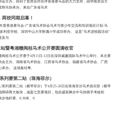
协会主办，得到了首席合作伙伴香港赛马会的大力支持，由华南农业大
紫荆马协承办。来自广东省马术
圳，两校同期启幕！
5-2026年度香港赛马会-广东省马术协会马术与青少年交流和培训项目计划-马
多利亚学校、深圳中山大学附属小学成功举办。 这是“马术进校园活动”
普及与
二站暨粤湘赣闽桂马术公开赛圆满收官
赣闽桂马术公开赛于4月11日-12日在深圳威廉国际马术中心举行。本次赛
协会主办、湖南省马术协会、江西省马术协会、福建省马术协会、广西
心承办。 这场集结粤、
U系列赛第二站（珠海菲尔）
术U系列赛第二站（横琴菲尔）于4月25-26日在珠海菲尔马术俱乐部（横琴
地障碍两大板块，涵盖七竞赛项目，包括盛装舞步中马协骑手考核初
地杆赛、0.30米、0.