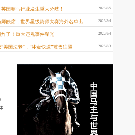
2026/8/5
！英国赛马行业发生重大分歧！
2026/8/4
骑师缺席，世界星级骑师大赛海外名单出
2026/8/4
圈炸了！重大违规事件曝光
2026/8/3
“美国法老”，“冰壶快道”被售往墨
》
赛
体