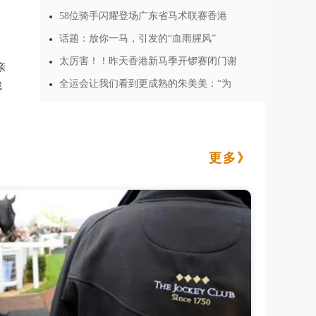
58位骑手闪耀登场广东省马术联赛香港
话题：放你一马，引发的“血雨腥风”
太厉害！！昨天香港新马季开锣赛闭门谢
亲
全运会让我们看到更成熟的朱美美：“为
裁
更多》