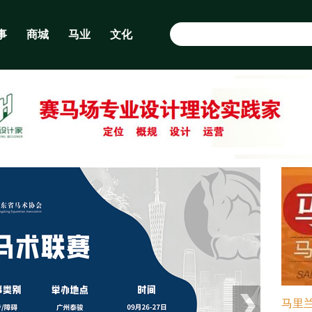
事
商城
马业
文化
马里兰