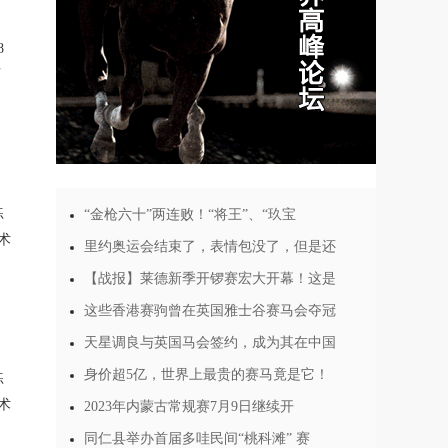
8
可
练
“金枪六十”两连败！“将王”、“玖宝
术
里约奥运会结束了，表情包没了，但是还
【战报】莱德新季开锣赛宏大开幕！这是
这些香港赛驹曾在英国雅士谷赛马会夺冠
天星调良与英国马会签约，成为其在中国
身价超5亿，世界上最贵的赛马竟是它！
练
术
2023年内蒙古常规赛7月9日继续开
同仁县举办首届多哇民间“桃科滩” 赛