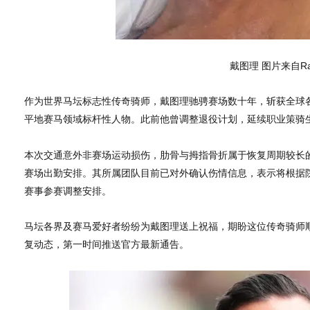
戴图理 图片来自Raci
作为世界马坛标志性传奇骑师，戴图理驰骋赛场数十年，斩获全球
平地赛马领域标杆性人物。此前他曾调整退役计划，延续职业策骑
本次交通意外非赛场运动损伤，肋骨与拇指骨折属于恢复周期较长
赛场出勤安排。其所属团队目前已对外确认伤情信息，表示将根据
赛事参赛调整安排。
马坛各界及赛马爱好者纷纷为戴图理送上祝福，期盼这位传奇骑师
复动态，第一时间推送官方最新通告。