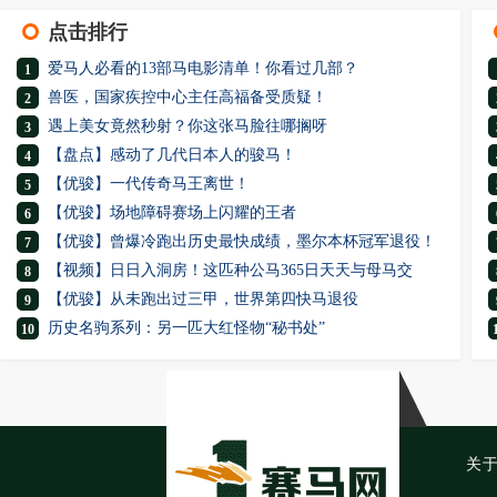
点击排行
爱马人必看的13部马电影清单！你看过几部？
1
兽医，国家疾控中心主任高福备受质疑！
2
遇上美女竟然秒射？你这张马脸往哪搁呀
3
【盘点】感动了几代日本人的骏马！
4
【优骏】一代传奇马王离世！
5
【优骏】场地障碍赛场上闪耀的王者
6
【优骏】曾爆冷跑出历史最快成绩，墨尔本杯冠军退役！
7
【视频】日日入洞房！这匹种公马365日天天与母马交
8
【优骏】从未跑出过三甲，世界第四快马退役
9
历史名驹系列：另一匹大红怪物“秘书处”
10
关