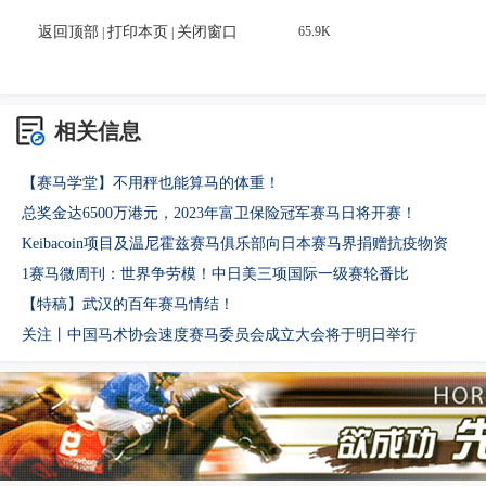
返回顶部
打印本页
关闭窗口
65.9K
|
|
相关信息
【赛马学堂】不用秤也能算马的体重！
总奖金达6500万港元，2023年富卫保险冠军赛马日将开赛！
Keibacoin项目及温尼霍兹赛马俱乐部向日本赛马界捐赠抗疫物资
1赛马微周刊：世界争劳模！中日美三项国际一级赛轮番比
【特稿】武汉的百年赛马情结！
关注丨中国马术协会速度赛马委员会成立大会将于明日举行