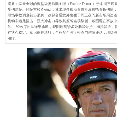
摘要：享誉全球的殿堂级骑师戴图理（Frankie Dettori）于本周
受伤送院。经院方检查确认，其出现多根肋骨骨折及拇指骨折伤情，
现场事故调查初步消息，该起交通意外发生于周三夜间新市场周边
机动车追尾撞击，强大冲击力导致其座驾当场翻侧，戴图理在事故
治。 经医疗团队详细诊断，戴图理确诊多处肋骨骨折、拇指骨折，
神状态稳定、意识保持清醒，全程配合医疗检查与伤情评估，现阶
治疗。