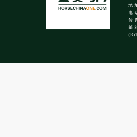
地 
电 话
传 真
邮 箱
(R