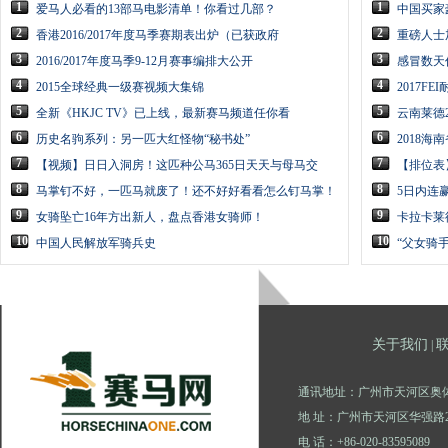
1
1
爱马人必看的13部马电影清单！你看过几部？
中国买家
2
2
香港2016/2017年度马季赛期表出炉（已获政府
重磅人士
3
3
2016/2017年度马季9-12月赛事编排大公开
感冒数天
4
4
2015全球经典一级赛视频大集锦
2017F
5
5
全新《HKJC TV》已上线，最新赛马频道任你看
云南莱德
6
6
历史名驹系列：另一匹大红怪物“秘书处”
2018
7
7
【视频】日日入洞房！这匹种公马365日天天与母马交
【排位表
8
8
马掌钉不好，一匹马就废了！还不好好看看怎么钉马掌！
5日内连
9
9
女骑坠亡16年方出新人，盘点香港女骑师！
卡拉卡莱
10
10
中国人民解放军骑兵史
“父女骑
关于我们
|
通讯地址：广州市天河区奥体
地 址：广州市天河区华强路2
电 话：+86-020-83595089