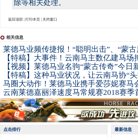
除等相关处理。
返回顶部
|
打印本页
|
关闭窗口
相关信息
莱德马业频传捷报！“聪明出击”、“蒙古
【特稿】大事件！云南马主数亿建马场
【视频】莱德马业名驹“蒙古传奇”今日
【特稿】这种马业状况，让云南马协“头
马圈大动作！莱德马业携手爱莎妮赛马
云南莱德嘉丽泽速度马常规赛2018赛
点击排行
最新信息