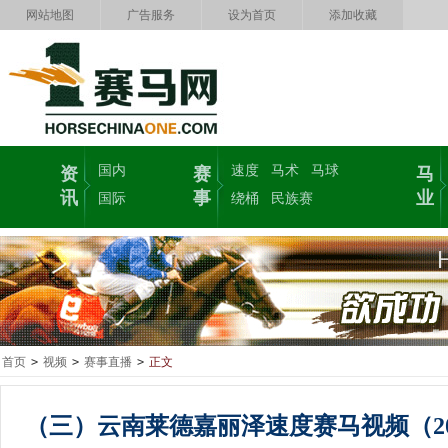
网站地图
广告服务
设为首页
添加收藏
国内
速度
马术
马球
资
赛
马
讯
事
业
国际
绕桶
民族赛
首页
>
视频
>
赛事直播
>
正文
（三）云南莱德嘉丽泽速度赛马视频（20