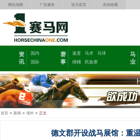
网站地图
广告服务
设为首页
添加收藏
国内
速度
马术
马球
资
赛
马
讯
事
业
国际
绕桶
民族赛
首页
>
新闻
>
境外
>
正文
德文郡开设战马展馆：重