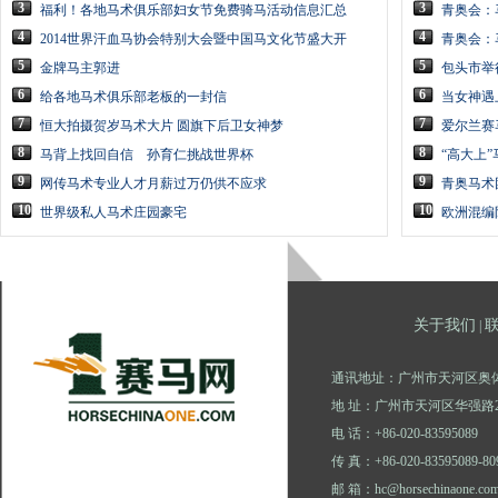
3
3
福利！各地马术俱乐部妇女节免费骑马活动信息汇总
青奥会：
4
4
2014世界汗血马协会特别大会暨中国马文化节盛大开
青奥会：
5
5
金牌马主郭进
包头市举
6
6
给各地马术俱乐部老板的一封信
当女神遇
7
7
恒大拍摄贺岁马术大片 圆旗下后卫女神梦
爱尔兰赛
8
8
马背上找回自信 孙育仁挑战世界杯
“高大上
9
9
网传马术专业人才月薪过万仍供不应求
青奥马术
10
10
世界级私人马术庄园豪宅
欧洲混编
关于我们
|
通讯地址：广州市天河区奥体
地 址：广州市天河区华强路2
电 话：+86-020-83595089
传 真：+86-020-83595089-80
邮 箱：hc@horsechinaone.co