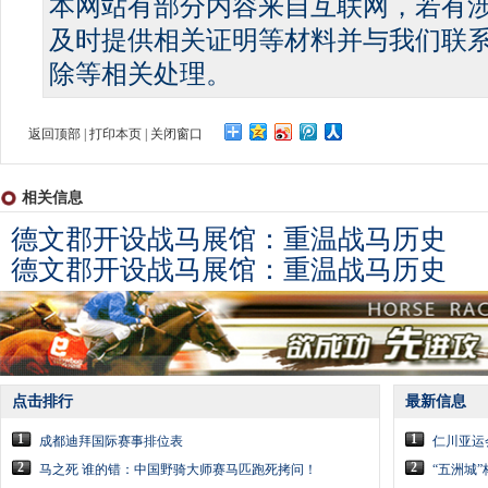
本网站有部分内容来自互联网，若有
及时提供相关证明等材料并与我们联
除等相关处理。
返回顶部
|
打印本页
|
关闭窗口
相关信息
德文郡开设战马展馆：重温战马历史
德文郡开设战马展馆：重温战马历史
点击排行
最新信息
1
1
成都迪拜国际赛事排位表
仁川亚运
2
2
马之死 谁的错：中国野骑大师赛马匹跑死拷问！
“五洲城”