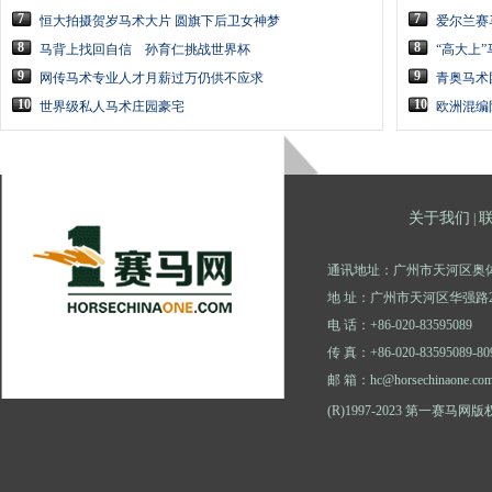
7
7
恒大拍摄贺岁马术大片 圆旗下后卫女神梦
爱尔兰赛
8
8
马背上找回自信 孙育仁挑战世界杯
“高大上
9
9
网传马术专业人才月薪过万仍供不应求
青奥马术
10
10
世界级私人马术庄园豪宅
欧洲混编
关于我们
|
通讯地址：广州市天河区奥体
地 址：广州市天河区华强路2
电 话：+86-020-83595089
传 真：+86-020-83595089-80
邮 箱：hc@horsechinaone.co
(R)1997-2023 第一赛马网