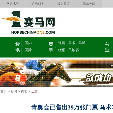
网站地图
广告服务
设为首页
添加收藏
国内
速度
马术
马球
资
赛
马
讯
事
业
国际
绕桶
民族赛
首页
>
新闻
>
内地
>
正文
青奥会已售出39万张门票 马