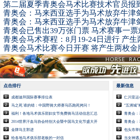
第二届夏季青奥会马术比赛技术官员报
青奥会：马来西亚选手为马术放弃牛津
青奥会：马来西亚选手为马术放弃牛津
青奥会已售出39万张门票 马术赛事一票
青奥会马术赛程：8月19-24日进行 产
青奥会马术比赛今日开赛 将产生两枚金
点击排行
最新信息
1
1
成都迪拜国际赛事排位表
仁川亚运
2
2
马之死 谁的错：中国野骑大师赛马匹跑死拷问！
“五洲城”
3
3
福利！各地马术俱乐部妇女节免费骑马活动信息汇总
青奥会：
4
4
2014世界汗血马协会特别大会暨中国马文化节盛大开
青奥会：
5
5
金牌马主郭进
包头市举
6
6
给各地马术俱乐部老板的一封信
当女神遇