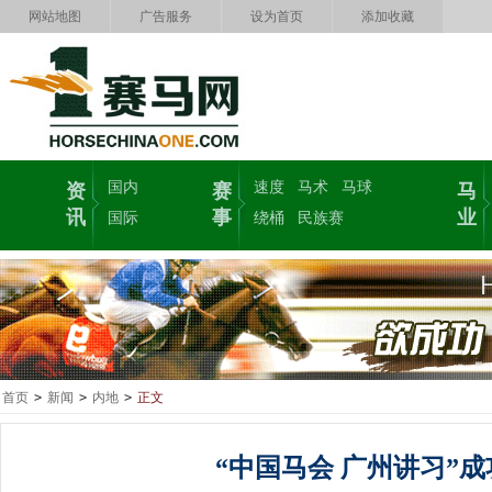
网站地图
广告服务
设为首页
添加收藏
国内
速度
马术
马球
资
赛
马
讯
事
业
国际
绕桶
民族赛
首页
>
新闻
>
内地
>
正文
“中国马会 广州讲习”