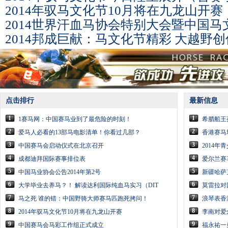
2014年驭马文化节10月将在九龙山开赛
2014世界汗血马协会特别大会暨中国
2014邦成巨献：马文化节精彩 大越野
点击排行
最新信息
1
1
1赛马网：中国赛马业到了最危险的时刻！
希腊船王
2
2
爱马人必看的13部马电影清单！你看过几部？
香港赛马
3
3
中国赛马会启动仪式在北京召开
2014
4
4
成都迪拜国际赛事排位表
爱尔兰赛
5
5
中国马业协会公告2014年第2号
新疆哈萨
6
6
大学毕业去养马？！ 解读达利国际纯血马实习（DIT
莫雷拉对
7
7
马之死 谁的错：中国野骑大师赛马匹跑死拷问！
浪琴表香
8
8
2014年驭马文化节10月将在九龙山开赛
李南对爱
9
9
中国赛马会马彩工作组正式成立
福永祐一