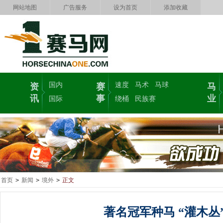
网站地图
广告服务
设为首页
添加收藏
国内
速度
马术
马球
资
赛
马
讯
事
业
国际
绕桶
民族赛
首页
>
新闻
>
境外
>
正文
著名冠军种马 “灌木丛