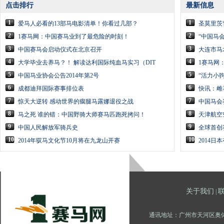
点击排行
最新信息
1
1
爱马人必看的13部马电影清单！你看过几部？
圣莫里茨
2
2
1赛马网：中国赛马业到了最危险的时刻！
“中国马
3
3
中国赛马会启动仪式在北京召开
大连市马
4
4
大学毕业去养马？！ 解读达利国际纯血马实习（DIT
1赛马网
5
5
中国马业协会公告2014年第2号
“活力小
6
6
成都迪拜国际赛事排位表
快讯：雌
7
7
惊天大逆转 感动世界的瘸腿马露娜退役之战
中国马会
8
8
马之死 谁的错：中国野骑大师赛马匹跑死拷问！
天津航空
9
9
中国人民解放军骑兵史
全球首创
10
10
2014年驭马文化节10月将在九龙山开赛
2014
关于我们
|
通讯地址：广州市天河区奥体