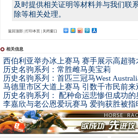
及时提供相关证明等材料并与我们联
除等相关处理。
返回顶部
|
打印本页
|
关闭窗口
相关信息
西伯利亚举办冰上赛马 赛手展示高超骑
历史名驹系列：常胜雌马美宝莉
历史名驹系列：首匹三冠马West Australi
马德里市区大道上赛马 引数千市民前来
历史名驹系列： 配种命运悲惨但成功的
李嘉欣与老公恩爱玩赛马 爱驹获胜被指