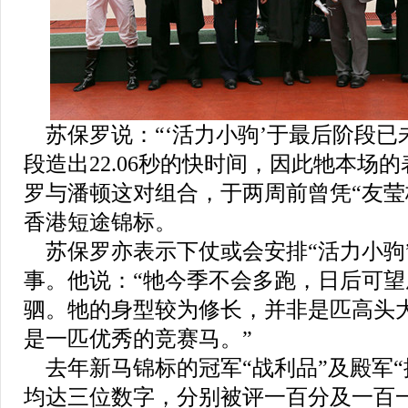
苏保罗说：“‘活力小驹
’
于最后阶段已
段造出22.06秒的快时间，因此牠本场
罗与潘顿这对组合，于两周前曾凭“友莹
香港短途锦标。
苏保罗亦表示下仗或会安排“活力小驹”
事。他说：“牠今季不会多跑，日后可
驷。牠的身型较为修长，并非是匹高头
是一匹优秀的竞赛马。”
去年新马锦标的冠军“战利品”及殿军“
均达三位数字，分别被评一百分及一百