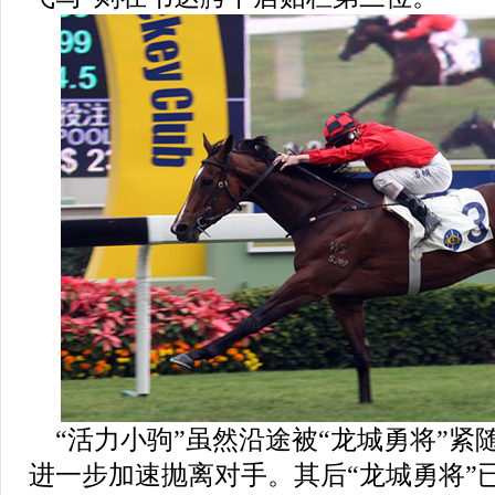
“活力小驹”虽然沿途被“龙城勇将”紧
进一步加速抛离对手。其后“龙城勇将”