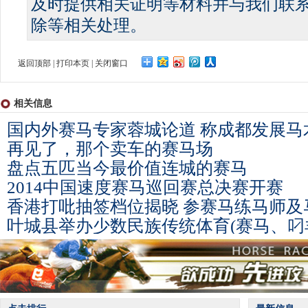
及时提供相关证明等材料并与我们联
除等相关处理。
返回顶部
|
打印本页
|
关闭窗口
相关信息
国内外赛马专家蓉城论道 称成都发展马
再见了，那个卖车的赛马场
盘点五匹当今最价值连城的赛马
2014中国速度赛马巡回赛总决赛开赛
香港打吡抽签档位揭晓 参赛马练马师及
叶城县举办少数民族传统体育(赛马、叼