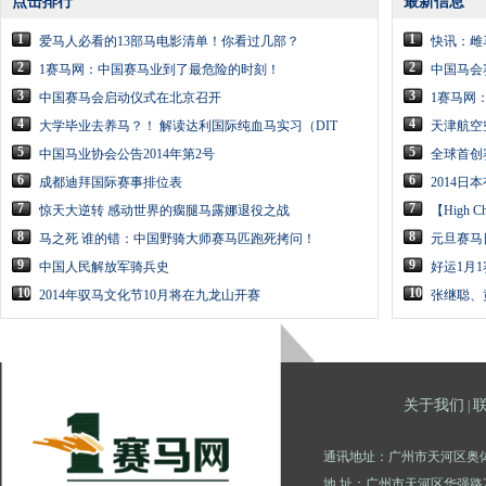
点击排行
最新信息
1
1
爱马人必看的13部马电影清单！你看过几部？
快讯：雌
2
2
1赛马网：中国赛马业到了最危险的时刻！
中国马会
3
3
中国赛马会启动仪式在北京召开
1赛马网
4
4
大学毕业去养马？！ 解读达利国际纯血马实习（DIT
天津航空
5
5
中国马业协会公告2014年第2号
全球首创
6
6
成都迪拜国际赛事排位表
2014
7
7
惊天大逆转 感动世界的瘸腿马露娜退役之战
【High 
8
8
马之死 谁的错：中国野骑大师赛马匹跑死拷问！
元旦赛马
9
9
中国人民解放军骑兵史
好运1月
10
10
2014年驭马文化节10月将在九龙山开赛
张继聪、
关于我们
|
通讯地址：广州市天河区奥体
地 址：广州市天河区华强路2