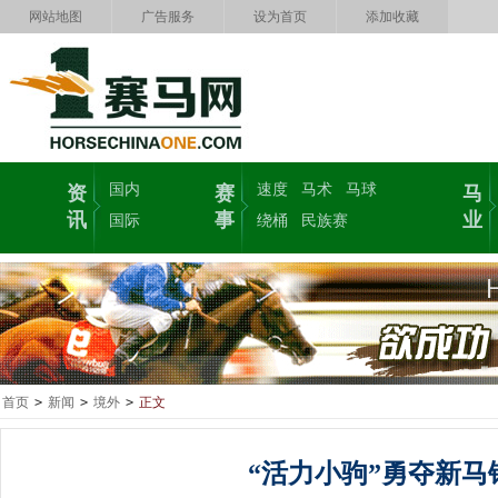
网站地图
广告服务
设为首页
添加收藏
国内
速度
马术
马球
资
赛
马
讯
事
业
国际
绕桶
民族赛
首页
>
新闻
>
境外
>
正文
“活力小驹”勇夺新马