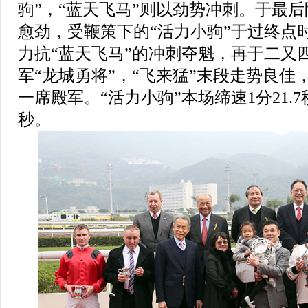
驹”，“蓝天飞马”则以劲势冲刺。于最后
愈劲，受鞭策下的“活力小驹”于过终点
力抗“蓝天飞马”的冲刺夺魁，再于二又
军“龙城勇将”，“飞来猛”末段走势良佳
一席殿军。“活力小驹”本场缔速1分21.7
秒。