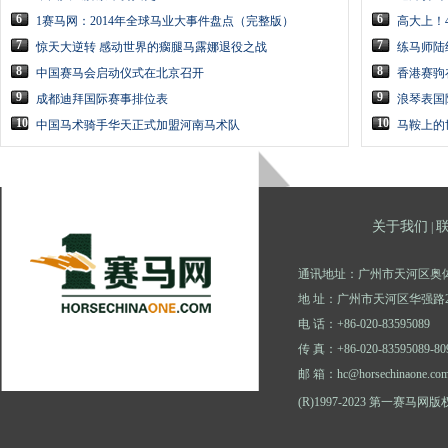
6
6
1赛马网：2014年全球马业大事件盘点（完整版）
高大上！
7
7
惊天大逆转 感动世界的瘸腿马露娜退役之战
练马师陆
8
8
中国赛马会启动仪式在北京召开
香港赛驹
9
9
成都迪拜国际赛事排位表
浪琴表国
10
10
中国马术骑手华天正式加盟河南马术队
马鞍上的
关于我们
|
通讯地址：广州市天河区奥体
地 址：广州市天河区华强路2
电 话：+86-020-83595089
传 真：+86-020-83595089-80
邮 箱：hc@horsechinaone.co
(R)1997-2023 第一赛马网