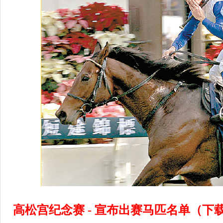
高松宫纪念赛 - 宣布出赛马匹名单（下