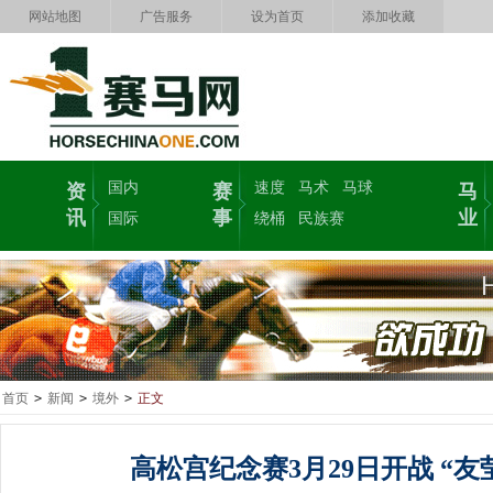
网站地图
广告服务
设为首页
添加收藏
国内
速度
马术
马球
资
赛
马
讯
事
业
国际
绕桶
民族赛
首页
>
新闻
>
境外
>
正文
高松宫纪念赛3月29日开战 “友