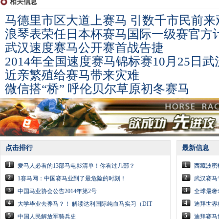
相关信息
马德里市区大道上赛马 引数千市民前来
浪琴表荣任日本杯赛马国际一级赛官方
武汉速度赛马公开赛首战告捷
2014年全国速度赛马锦标赛10月25日
近亲繁殖给赛马带来灾难
微信搭“桥” 呼伦贝尔草原初冬赛马
点击排行
最新信息
1
1
爱马人必看的13部马电影清单！你看过几部？
西藏波密
2
2
1赛马网：中国赛马业到了最危险的时刻！
武汉赛马
3
3
中国马业协会公告2014年第2号
全球最奢
4
4
大学毕业去养马？！ 解读达利国际纯血马实习（DIT
迪拜世界
5
5
中国人民解放军骑兵史
迪拜赛马