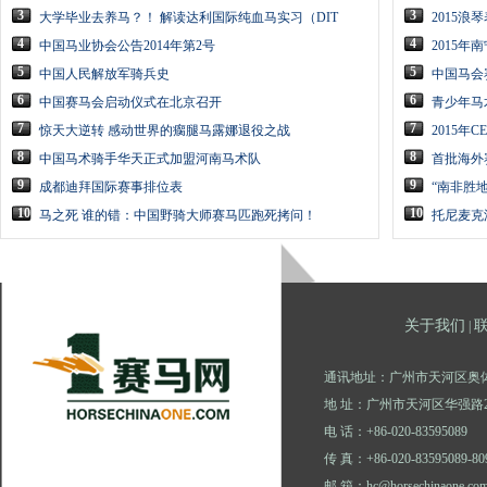
3
3
大学毕业去养马？！ 解读达利国际纯血马实习（DIT
2015
4
4
中国马业协会公告2014年第2号
2015
5
5
中国人民解放军骑兵史
中国马会
6
6
中国赛马会启动仪式在北京召开
青少年马
7
7
惊天大逆转 感动世界的瘸腿马露娜退役之战
2015年
8
8
中国马术骑手华天正式加盟河南马术队
首批海外
9
9
成都迪拜国际赛事排位表
“南非胜地
10
10
马之死 谁的错：中国野骑大师赛马匹跑死拷问！
托尼麦克
关于我们
|
通讯地址：广州市天河区奥体
地 址：广州市天河区华强路2
电 话：+86-020-83595089
传 真：+86-020-83595089-80
邮 箱：hc@horsechinaone.co