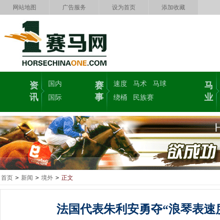
网站地图
广告服务
设为首页
添加收藏
国内
速度
马术
马球
资
赛
马
讯
事
业
国际
绕桶
民族赛
首页
>
新闻
>
境外
>
正文
法国代表朱利安勇夺“浪琴表速