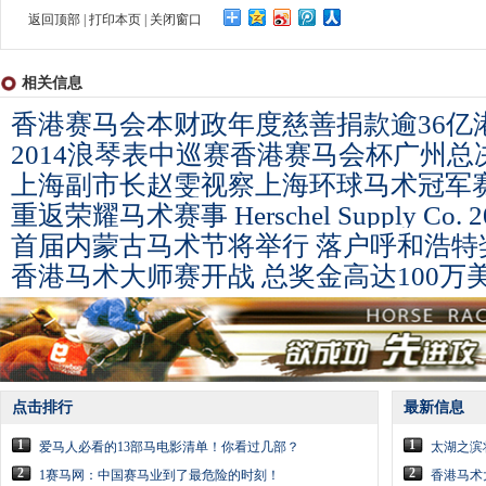
返回顶部
|
打印本页
|
关闭窗口
相关信息
香港赛马会本财政年度慈善捐款逾36亿
2014浪琴表中巡赛香港赛马会杯广州
上海副市长赵雯视察上海环球马术冠军
重返荣耀马术赛事 Herschel Supply Co. 2
首届内蒙古马术节将举行 落户呼和浩特
香港马术大师赛开战 总奖金高达100万
点击排行
最新信息
1
1
爱马人必看的13部马电影清单！你看过几部？
太湖之滨
2
2
1赛马网：中国赛马业到了最危险的时刻！
香港马术