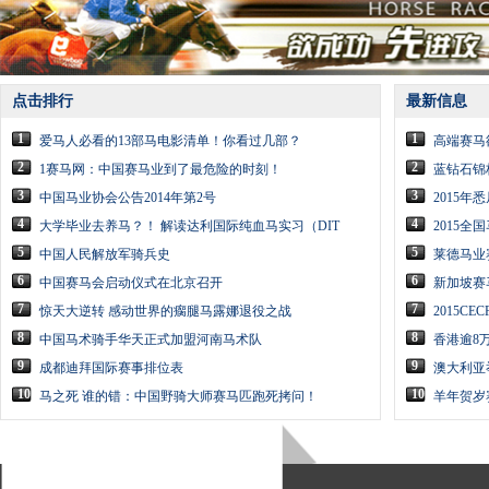
点击排行
最新信息
1
1
爱马人必看的13部马电影清单！你看过几部？
高端赛马
2
2
1赛马网：中国赛马业到了最危险的时刻！
蓝钻石锦
3
3
中国马业协会公告2014年第2号
2015
4
4
大学毕业去养马？！ 解读达利国际纯血马实习（DIT
2015全
5
5
中国人民解放军骑兵史
莱德马业
6
6
中国赛马会启动仪式在北京召开
新加坡赛
7
7
惊天大逆转 感动世界的瘸腿马露娜退役之战
2015C
8
8
中国马术骑手华天正式加盟河南马术队
香港逾8
9
9
成都迪拜国际赛事排位表
澳大利亚
10
10
马之死 谁的错：中国野骑大师赛马匹跑死拷问！
羊年贺岁