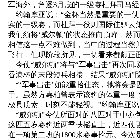
军海外，角逐3月底的一级赛杜拜司马经典赛
约翰摩亚说：“金杯当然是重要的一仗
实的一级赛，而杜拜一役则国际佳驷云
我们须将‘威尔顿’的状态推向顶峰，然
相信这一点不难做到，当中的过程当然
飞行，但现阶段所见，一切看来都颇正面
今仗“威尔顿”将与“军事出击”再次同
香港杯的末段短兵相接，结果“威尔顿”
“‘军事出击’如能重拾佳态，牠将会是
手。虽然方嘉柏曾表示该驹的体重一度
极具质素，时刻不能轻视。”约翰摩亚说
“威尔顿”今仗所面对的八匹对手中亦包
这匹五岁赛驹近两季扶摇直上，近四仗
在一项第二班的1800米赛事抡元。今次