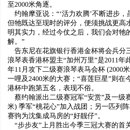
至2000米角逐。
约翰摩亚说：“‘活力欢腾’不断进步，
但牠既达至现时的评分，便须挑战更高
明其实力，经过今仗之后，我们会对牠
解。”
告东尼在花旗银行香港金杯将会兵分
浪琴表香港杯盟主“加州万里”是2011年
年11月攻下二级赛浪琴表马会杯 (200
一哩及2400米的大赛；“喜莲巨星”则
港杯中跑第五名，表现不俗。
蔡约翰派出二级赛冠军“安赏”及一级赛浪
米) 季军“桃花心”加入战团；另一匹列
赛驹为沈集成马房的“好靓仔”。
“步步友”上月胜出今季三冠大赛的首