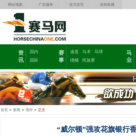
网站地图
广告服务
设为首页
添加收藏
国内
速度
马术
马球
资
赛
马
讯
事
业
国际
绕桶
民族赛
首页
>
新闻
>
境外
>
正文
“威尔顿”强攻花旗银行