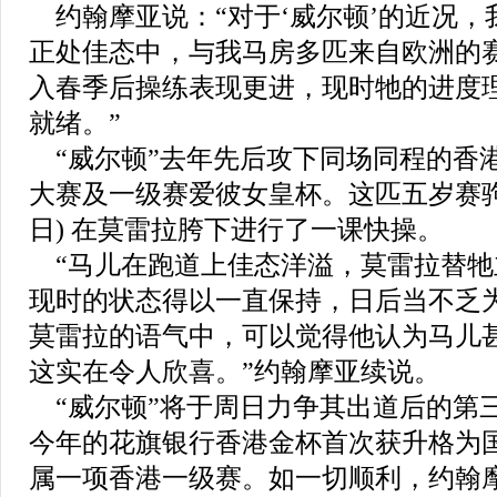
约翰摩亚说：“对于‘威尔顿’的近况，
正处佳态中，与我马房多匹来自欧洲的赛
入春季后操练表现更进，现时牠的进度
就绪。”
“威尔顿”去年先后攻下同场同程的香
大赛及一级赛爱彼女皇杯。这匹五岁赛驹，
日) 在莫雷拉胯下进行了一课快操。
“马儿在跑道上佳态洋溢，莫雷拉替牠
现时的状态得以一直保持，日后当不乏
莫雷拉的语气中，可以觉得他认为马儿
这实在令人欣喜。”约翰摩亚续说。
“威尔顿”将于周日力争其出道后的第
今年的花旗银行香港金杯首次获升格为
属一项香港一级赛。如一切顺利，约翰摩