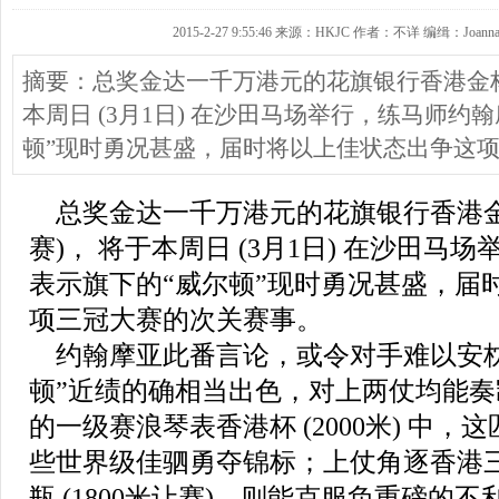
2015-2-27 9:55:46 来源：HKJC 作者：不详 编缉：Joann
摘要：总奖金达一千万港元的花旗银行香港金杯 (
本周日 (3月1日) 在沙田马场举行，练马师约
顿”现时勇况甚盛，届时将以上佳状态出争这
总奖金达一千万港元的花旗银行香港金杯 
赛)， 将于本周日 (3月1日) 在沙田马
表示旗下的“威尔顿”现时勇况甚盛，届
项三冠大赛的次关赛事。
约翰摩亚此番言论，或令对手难以安枕
顿”近绩的确相当出色，对上两仗均能奏
的一级赛浪琴表香港杯 (2000米) 中
些世界级佳驷勇夺锦标；上仗角逐香港
瓶 (1800米让赛)，则能克服负重磅的