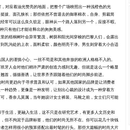
灯，对应着油光赞亮的地面，把整个广场映照出一种浅橙色的光
、挺拔、面孔狭长；那些依然不曾退去的御寒棉衣，合身、剪裁简
我经常可以这么良久驻足，眼神从一个路人落到另一个，应接不暇。
ad,一种只有他们才能诠释出的匆匆美感。
里的梧桐树叶会异常繁茂，树荫和阳光间穿梭的巴黎人们，会露出
岔到乳沟处的上衣，面料柔软，颜色明亮干净。男生则穿着大小合适
国人的谨慎小心、一丝不苟是和其他奔放的欧洲人格格不入的。
西班牙人会对他们稍许严肃的创造力感到无趣。但就是这么一个略显
占翘首，循循善诱，让世界齐齐跟随着他们的时尚脚步前进。
时尚更趋向于寻求普及和认可，如果其他国家的品牌是让消费者
是一种趋势，更像是一种发明，让别出心裁的设计成为一种穿着方
可可，香奈儿莫属，当年她设计女士裤装、马靴之前，女士们只可能
于生活，更融入生活，这不只是在研究艺术，有更多人文历史和
尚，但不拘泥于品牌标签，他们的时尚无所不在。你可以花几十块钱
读者怎样用很小的预算搭配出最时髦的行头。那些大篇幅的时尚大片