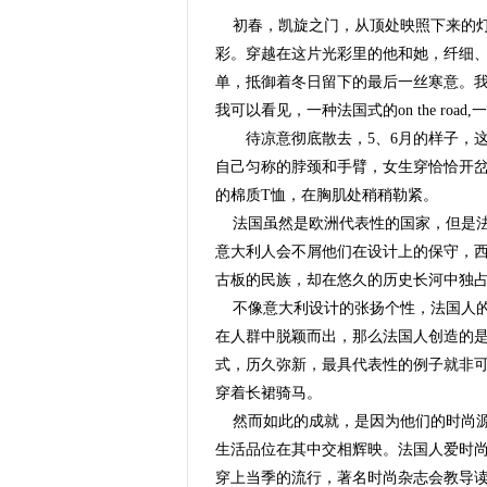
初春，凯旋之门，从顶处映照下来的
彩。穿越在这片光彩里的他和她，纤细
单，抵御着冬日留下的最后一丝寒意。
我可以看见，一种法国式的on the ro
待凉意彻底散去，5、6月的样子，这
自己匀称的脖颈和手臂，女生穿恰恰开
的棉质T恤，在胸肌处稍稍勒紧。
法国虽然是欧洲代表性的国家，但是法
意大利人会不屑他们在设计上的保守，
古板的民族，却在悠久的历史长河中独
不像意大利设计的张扬个性，法国人的
在人群中脱颖而出，那么法国人创造的
式，历久弥新，最具代表性的例子就非
穿着长裙骑马。
然而如此的成就，是因为他们的时尚源
生活品位在其中交相辉映。法国人爱时
穿上当季的流行，著名时尚杂志会教导