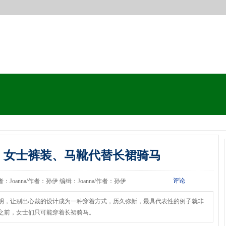
：女士裤装、马靴代替长裙骑马
评论
 作者：Joanna/作者：孙伊 编缉：Joanna/作者：孙伊
明，让别出心裁的设计成为一种穿着方式，历久弥新，最具代表性的例子就非
之前，女士们只可能穿着长裙骑马。