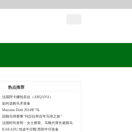
热点推荐
法国阿卡娜拍卖会（ARQANA）
如何选购马术装备
Massimo Dutti 2014年“马
回顾马球赛事“玛莎拉蒂百年马球之旅”
法国时尚发明：女士裤装、马靴代替长裙骑马
KAKADU 纯皮牛仔帽 西部牛仔装备