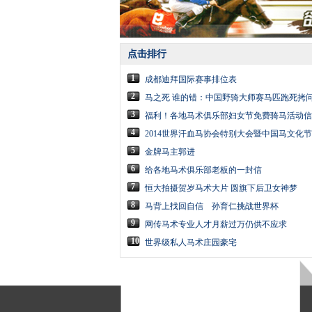
点击排行
1
成都迪拜国际赛事排位表
2
马之死 谁的错：中国野骑大师赛马匹跑死拷
3
福利！各地马术俱乐部妇女节免费骑马活动信
4
2014世界汗血马协会特别大会暨中国马文化
5
金牌马主郭进
6
给各地马术俱乐部老板的一封信
7
恒大拍摄贺岁马术大片 圆旗下后卫女神梦
8
马背上找回自信 孙育仁挑战世界杯
9
网传马术专业人才月薪过万仍供不应求
10
世界级私人马术庄园豪宅