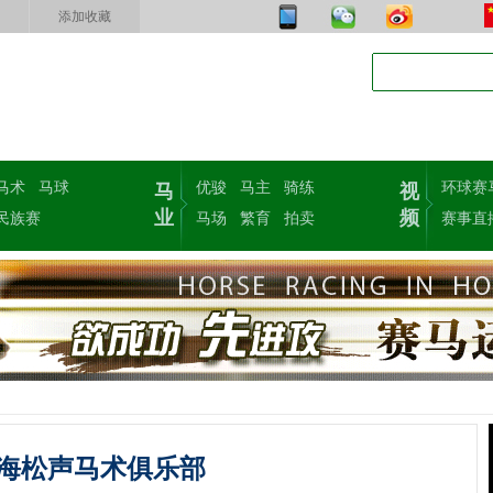
添加收藏
马术
马球
优骏
马主
骑练
环球赛
马
视
业
频
民族赛
马场
繁育
拍卖
赛事直
海松声马术俱乐部