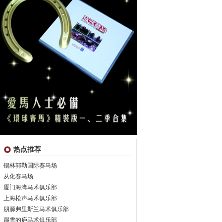
热点推荐
锡林郭勒国际赛马场
从化赛马场
厦门海湾马术俱乐部
上海松声马术俱乐部
朋源弗里斯兰马术俱乐部
踢雪的庐马术俱乐部