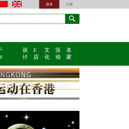
登录
注册
马
设
E
文
活
名
计
店
化
动
家
播