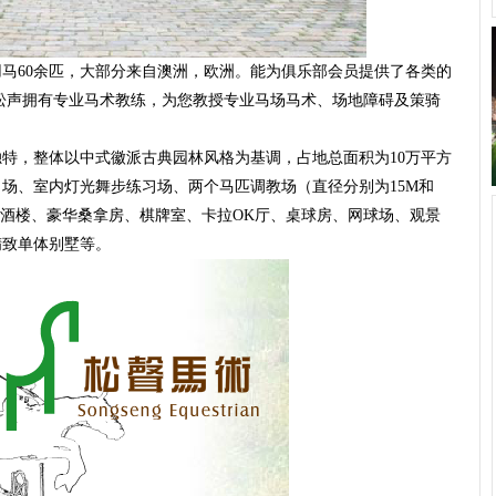
60余匹，大部分来自澳洲，欧洲。能为俱乐部会员提供了各类的
松声拥有专业马术教练，为您教授专业马场马术、场地障碍及策骑
，整体以中式徽派古典园林风格为基调，占地总面积为10万平方
场、室内灯光舞步练习场、两个马匹调教场（直径分别为15M和
室酒楼、豪华桑拿房、棋牌室、卡拉OK厅、桌球房、网球场、观景
精致单体别墅等。