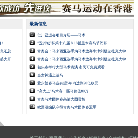
最新信息
1
仁川亚运会项目介绍——马术
2
问！
“五洲城”杯第十八届 8·18哲里木赛马节闭幕
3
息汇总
青奥会：马来西亚选手为马术放弃牛津剑桥选杜克大学
4
节盛大开
青奥会：马来西亚选手为马术放弃牛津剑桥选杜克大学
5
包头市举行大型马术表演 市民可免费观看
6
当女神遇上骏马
7
爱尔兰赛马业有望5年内达到20亿欧元
8
“高大上”马术赛一匹马价值80万
9
青奥马术团体赛高清大图赏析
10
欧洲混编队夺得青奥马术团体赛冠军