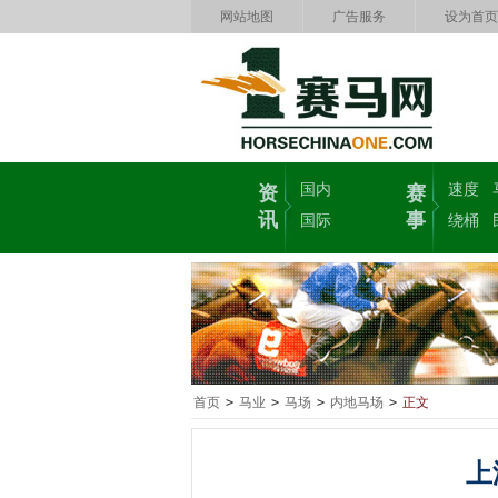
网站地图
广告服务
设为首页
国内
速度
资
赛
讯
事
国际
绕桶
首页
>
马业
>
马场
>
内地马场
>
正文
上