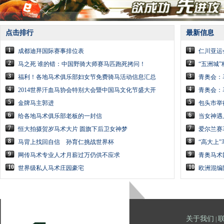
点击排行
最新信息
1
1
成都迪拜国际赛事排位表
仁川亚运
2
2
马之死 谁的错：中国野骑大师赛马匹跑死拷问！
“五洲城”
3
3
福利！各地马术俱乐部妇女节免费骑马活动信息汇总
青奥会：
4
4
2014世界汗血马协会特别大会暨中国马文化节盛大开
青奥会：
5
5
金牌马主郭进
包头市举
6
6
给各地马术俱乐部老板的一封信
当女神遇
7
7
恒大拍摄贺岁马术大片 圆旗下后卫女神梦
爱尔兰赛
8
8
马背上找回自信 孙育仁挑战世界杯
“高大上
9
9
网传马术专业人才月薪过万仍供不应求
青奥马术
10
10
世界级私人马术庄园豪宅
欧洲混编
关于我们
|