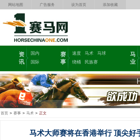
网站地图
广告服务
设为首页
添加收藏
国内
速度
马术
马球
资
赛
马
讯
事
业
国际
绕桶
民族赛
首页
>
赛事
>
马术
>
正文
马术大师赛将在香港举行 顶尖好手