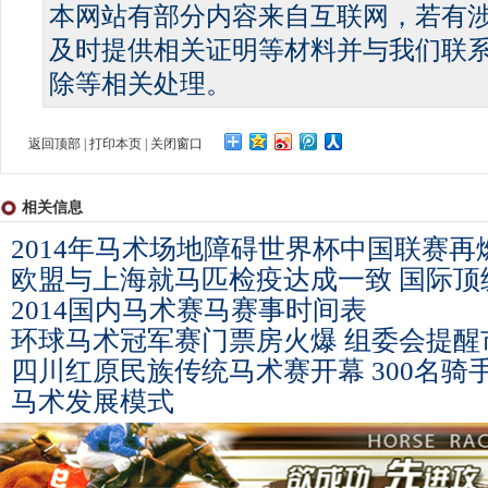
本网站有部分内容来自互联网，若有
及时提供相关证明等材料并与我们联
除等相关处理。
返回顶部
|
打印本页
|
关闭窗口
相关信息
2014年马术场地障碍世界杯中国联赛再
欧盟与上海就马匹检疫达成一致 国际顶级
2014国内马术赛马赛事时间表
环球马术冠军赛门票房火爆 组委会提醒
四川红原民族传统马术赛开幕 300名骑
马术发展模式