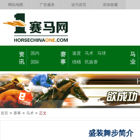
网站地图
广告服务
设为首页
添加收藏
国内
速度
马术
马球
资
赛
马
讯
事
业
国际
绕桶
民族赛
首页
>
赛事
>
马术
>
正文
盛装舞步简介