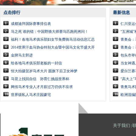
点击排行
最新信息
1
1
成都迪拜国际赛事排位表
仁川亚运
2
2
马之死 谁的错：中国野骑大师赛马匹跑死拷问！
“五洲城”
3
3
福利！各地马术俱乐部妇女节免费骑马活动信息汇总
青奥会：
4
4
2014世界汗血马协会特别大会暨中国马文化节盛大开
青奥会：
5
5
金牌马主郭进
包头市举
6
6
给各地马术俱乐部老板的一封信
当女神遇
7
7
恒大拍摄贺岁马术大片 圆旗下后卫女神梦
爱尔兰赛
8
8
马背上找回自信 孙育仁挑战世界杯
“高大上
9
9
网传马术专业人才月薪过万仍供不应求
青奥马术
10
10
世界级私人马术庄园豪宅
欧洲混编
关于我们
|