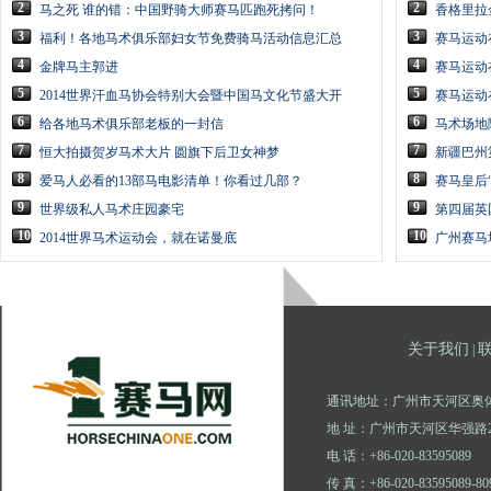
2
2
马之死 谁的错：中国野骑大师赛马匹跑死拷问！
香格里拉
3
3
福利！各地马术俱乐部妇女节免费骑马活动信息汇总
赛马运动
4
4
金牌马主郭进
赛马运动
5
5
2014世界汗血马协会特别大会暨中国马文化节盛大开
赛马运动
6
6
给各地马术俱乐部老板的一封信
马术场地
7
7
恒大拍摄贺岁马术大片 圆旗下后卫女神梦
新疆巴州
8
8
爱马人必看的13部马电影清单！你看过几部？
赛马皇后
9
9
世界级私人马术庄园豪宅
第四届英
10
10
2014世界马术运动会，就在诺曼底
广州赛马
关于我们
|
通讯地址：广州市天河区奥体
地 址：广州市天河区华强路2
电 话：+86-020-83595089
传 真：+86-020-83595089-80