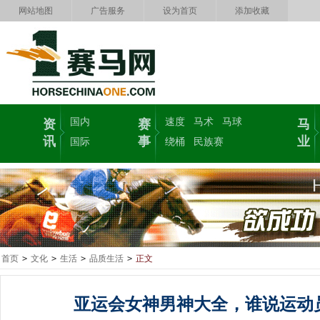
网站地图
广告服务
设为首页
添加收藏
国内
速度
马术
马球
资
赛
马
讯
事
业
国际
绕桶
民族赛
首页
>
文化
>
生活
>
品质生活
>
正文
亚运会女神男神大全，谁说运动