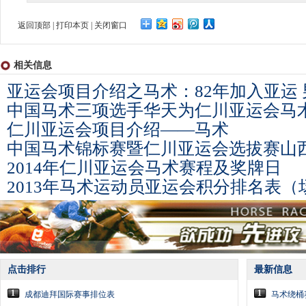
返回顶部
|
打印本页
|
关闭窗口
相关信息
亚运会项目介绍之马术：82年加入亚运
中国马术三项选手华天为仁川亚运会马
仁川亚运会项目介绍——马术
中国马术锦标赛暨仁川亚运会选拔赛山
2014年仁川亚运会马术赛程及奖牌日
2013年马术运动员亚运会积分排名表
点击排行
最新信息
1
1
成都迪拜国际赛事排位表
马术绕桶