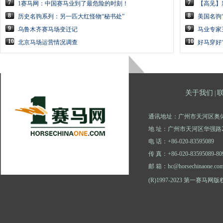
7
7
1赛马网：中国赛马业到了最危险的时刻！
【高见】
8
8
历史名驹系列：另一匹大红怪物“秘书处”
美国名驹
9
9
乌鲁木齐赛马场变迁记
马业专家
10
10
北京马场运营情况调查
好马穿好
关于我们
|
通讯地址：广州市天河区奥体
地 址：广州市天河区华强路2
电 话：+86-020-83595089
传 真：+86-020-83595089-80
邮 箱：hc@horsechinaone.co
(R)1997-2023 第一赛马网