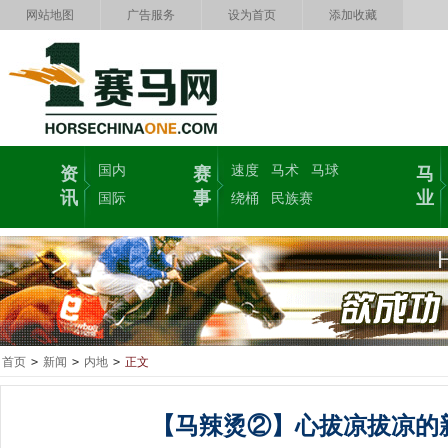
网站地图
广告服务
设为首页
添加收藏
国内
速度
马术
马球
资
赛
马
讯
事
业
国际
绕桶
民族赛
首页
>
新闻
>
内地
>
正文
【马辣烫②】心拔凉拔凉的