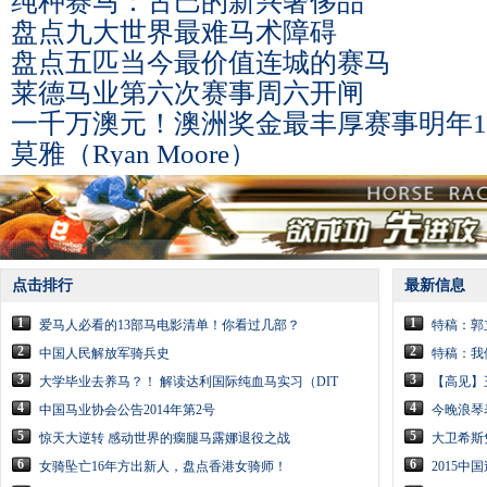
纯种赛马：古巴的新兴奢侈品
盘点九大世界最难马术障碍
盘点五匹当今最价值连城的赛马
莱德马业第六次赛事周六开闸
一千万澳元！澳洲奖金最丰厚赛事明年
莫雅（Ryan Moore）
点击排行
最新信息
1
1
爱马人必看的13部马电影清单！你看过几部？
特稿：郭
2
2
中国人民解放军骑兵史
特稿：我
3
3
大学毕业去养马？！ 解读达利国际纯血马实习（DIT
【高见】
4
4
中国马业协会公告2014年第2号
今晚浪琴
5
5
惊天大逆转 感动世界的瘸腿马露娜退役之战
大卫希斯
6
6
女骑坠亡16年方出新人，盘点香港女骑师！
2015