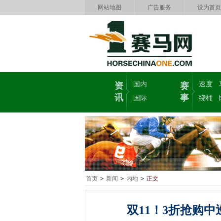
网站地图
广告服务
设为首页
国内
速度
资
赛
讯
事
国际
绕桶
首页
>
新闻
>
内地
>
正文
双11！3折抢购