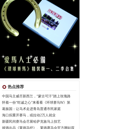
热点推荐
中国马主威尽新西兰，“蒙古可汗”踏上玫瑰路
怀着一份“吃诚之心”来看看《环球赛马Ⅳ》第
葛振国：让马术走进青岛普通市民家庭
海口拟重开赛马，或拉动2万人就业
新疆民间赛马会尽展哈萨克族马上技艺
彼德出品《莱德马经》、莱德赛马会官方网站双