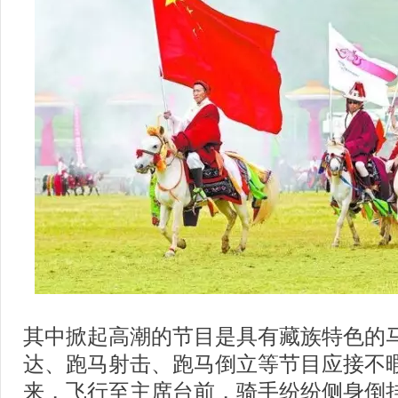
其中掀起高潮的节目是具有藏族特色的
达、跑马射击、跑马倒立等节目应接不
来，
飞行至主席台前，骑手纷纷侧身倒