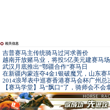
相关信息
吉普赛马主传统骑马过河求善价
越南开放赌马业，将投5亿美元建赛马场
武汉月底推出“鄂疆合作”赛马日
在新疆内蒙连夺4金1银破魔咒，山东赛
2014浪琴表中巡赛香港赛马会杯广州总
【赛马学堂】马“飘口”了，骑师会不会