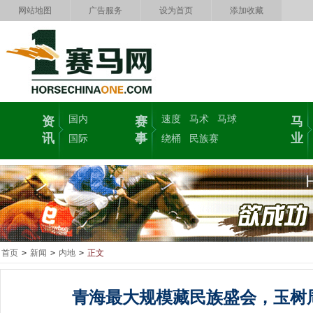
网站地图
广告服务
设为首页
添加收藏
国内
速度
马术
马球
资
赛
马
讯
事
业
国际
绕桶
民族赛
首页
>
新闻
>
内地
>
正文
青海最大规模藏民族盛会，玉树