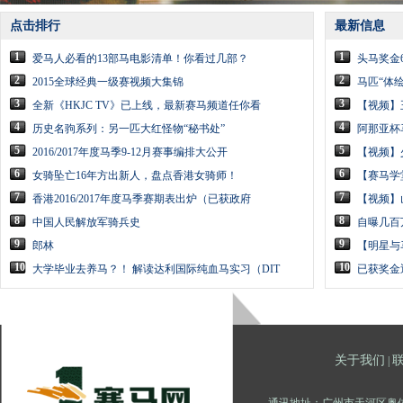
点击排行
最新信息
1
1
爱马人必看的13部马电影清单！你看过几部？
头马奖金
2
2
2015全球经典一级赛视频大集锦
马匹“体
3
3
全新《HKJC TV》已上线，最新赛马频道任你看
【视频】
4
4
历史名驹系列：另一匹大红怪物“秘书处”
阿那亚杯
5
5
2016/2017年度马季9-12月赛事编排大公开
【视频】
6
6
女骑坠亡16年方出新人，盘点香港女骑师！
【赛马学堂
7
7
香港2016/2017年度马季赛期表出炉（已获政府
【视频】
8
8
中国人民解放军骑兵史
自曝几百
9
9
郎林
【明星与
10
10
大学毕业去养马？！ 解读达利国际纯血马实习（DIT
已获奖金
关于我们
|
通讯地址：广州市天河区奥体