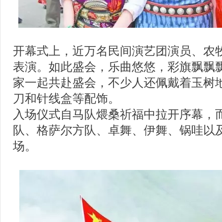
开幕式上，近万名民间演艺团演员、农
表演。如此盛会，乐曲悠悠，彩旗飘飘
家一起共赴盛会，不少人还佩戴着玉树
刀和针线盒等配饰。
入场仪式自马队煨桑祈福中拉开序幕，
队、格萨尔方队、卓舞、伊舞、锅哇以
场。