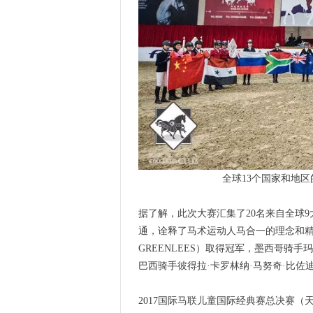
全球13个国家和地
据了解，此次大赛汇集了20名来自全球9
通，诠释了马术运动人马合一的理念和精神
GREENLEES）取得冠军，墨西哥骑手玛雅·
巴西骑手彼得拉·卡罗林纳·马努奇·比佐迪（Piet
2017国际马联儿童国际经典赛总决赛（天星调良马