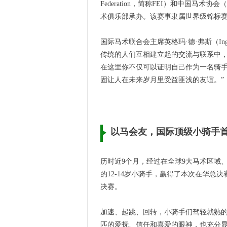
Federation，简称FEI）和中国马术协会（Ch
术俱乐部承办。该赛事隶属世界级锦标
国际马术联合会主席英格玛·德·弗斯（Ing
传统的人们互相建立起的交流与联系中
在这里你不仅可以证明自己作为一名骑
固让人在未来岁月里受益匪浅的友谊。”
以马
会友，国际顶级小骑手
历时近9个月，经过在全球9大马术区域、
的12-14岁小骑手，赢得了本次在华总
决赛。
加速、起跳、回转，小骑手们驾轻就熟
匹的爱抚、信任和喜爱的眼神，也充分