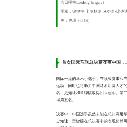
吉日嘎拉Eredeng Jirigala）
季军：彼得拉·卡罗林纳·马努奇·比佐迪（Pietr
主：史琪 Shi Qi）
首次
国际马联总决赛
花落中国
，
国际一流的马术小选手，在顶级赛事和
运动，同时也将助力中国马术后备人才
名，史知让和章锶檑取得团队冠军。第
得第五名。
决赛中，中国选手虽然未能在总决赛延续
史知让、章锶檑在总决赛中的表现仍然