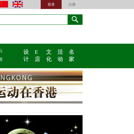
登录
注册
马
设
E
文
活
名
计
店
化
动
家
播