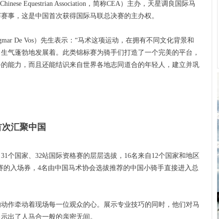
inese Equestrian Association，简称CEA）主办，天星调良国际马
赛赛事，这是中国首次获得国际马联总决赛的主办权。
mar De Vos）先生表示：“马术这项运动，在拥有不同文化背景和
，生气蓬勃地发展着。此类锦标赛为骑手们打造了一个完美的平台，
手的能力，而且还能结识来自世界各地志同道合的年轻人，建立并巩
首次汇聚中国
31个国家、32站国际资格赛的层层选拔，16名来自12个国家和地区
决赛的入场券，4名由中国马术协会选拔推荐的中国小骑手直接进入总
的动作牵动着现场每一位观众的心。展示专业技巧的同时，他们对马
显示出了人马合一般的亲密无间。