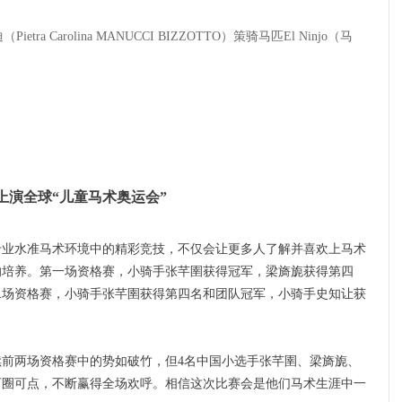
a Carolina MANUCCI BIZZOTTO）策骑马匹El Ninjo（马
上演全球“儿童
马术奥运会
”
专业水准马术环境中的精彩竞技，不仅会让更多人了解并喜欢上马术
的培养。第一场资格赛，小骑手张芊圉获得冠军，梁旖旎获得第四
二场资格赛，小骑手张芊圉获得第四名和团队冠军，小骑手史知让获
前两场资格赛中的势如破竹，但4名中国小选手张芊圉、梁旖旎、
可圈可点，不断赢得全场欢呼。相信这次比赛会是他们马术生涯中一