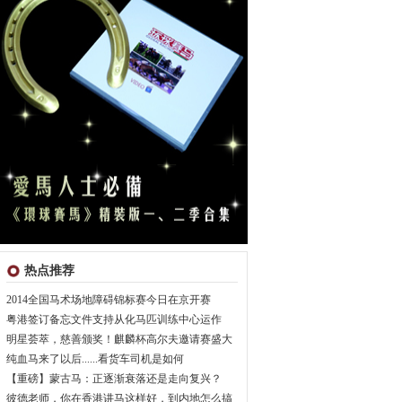
热点推荐
2014全国马术场地障碍锦标赛今日在京开赛
粤港签订备忘文件支持从化马匹训练中心运作
明星荟萃，慈善颁奖！麒麟杯高尔夫邀请赛盛大
纯血马来了以后......看货车司机是如何
【重磅】蒙古马：正逐渐衰落还是走向复兴？
彼德老师，你在香港讲马这样好，到内地怎么搞