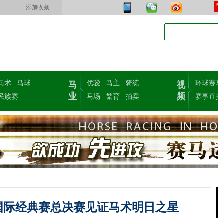
添加收藏
马术
马球
优骏
马主
骑练
环球赛
马
视
业
频
民族赛
马场
繁育
拍卖
赛事直
童国际经典赛总决赛见证马术明日之星