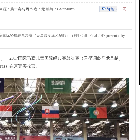
无
评论
35 来源：
第一赛马网
作者：无 编缉：Gwendolyn
典赛总决赛（天星调良马术呈献）（FEI ChIC Final 2017 presented by
1日），2017国际马联儿童国际经典赛总决赛（天星调良马术呈献）
 Equuleus）在京完美收官。