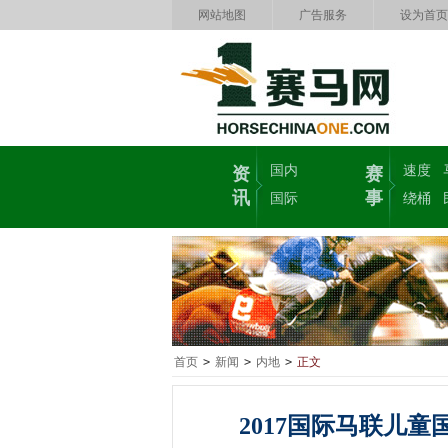
网站地图
广告服务
设为首页
国内
速度
资
赛
讯
事
国际
绕桶
首页
>
新闻
>
内地
>
正文
2017国际马联儿