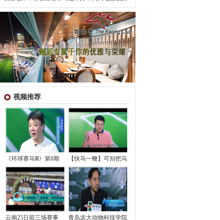
视频推荐
《环球赛马Ⅲ》第8期
【快马一鞭】可别把马
云南25日前三场赛事
青岛农大动物科技学院