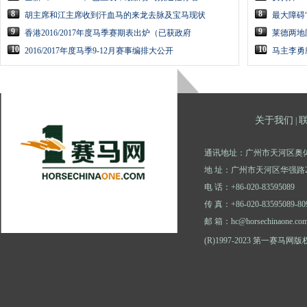
8
8
胡主席和江主席收到汗血马的来龙去脉及宝马现状
最大障碍
9
9
香港2016/2017年度马季赛期表出炉（已获政府
莱德两地
10
10
2016/2017年度马季9-12月赛事编排大公开
马主李勇麾
关于我们
|
通讯地址：广州市天河区奥体
地 址：广州市天河区华强路2
电 话：+86-020-83595089
传 真：+86-020-83595089-80
邮 箱：hc@horsechinaone.co
(R)1997-2023 第一赛马网