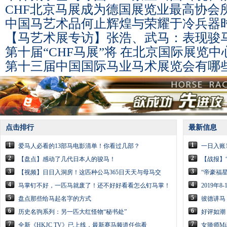
CHF北京马展成为德国展览业最高协会
中国马艺术品何止辉煌与荣耀于冷兵器
【马艺术展专访】张浩、武马：表现骏
第十届“CHF马展”将 在北京国际展览
第十三届中国国际马业马术展览会有哪
点击排行
最新信息
1
1
爱马人必看的13部马电影清单！你看过几部？
一日入账
2
2
【盘点】感动了几代日本人的骏马！
【战报】
3
3
【视频】日日入洞房！这匹种公马365日天天与母马交
“帝豪福星
4
4
马掌钉不好，一匹马就废了！还不好好看看怎么钉马掌！
2019年
5
5
盘点那些给马起名字的方式
彼德讲马
6
6
历史名驹系列：另一匹大红怪物“秘书处”
好评如潮
7
7
全新《HKJC TV》已上线，最新赛马频道任你看
女骑师Mik