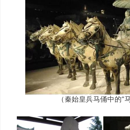
（秦始皇兵马俑中的“马