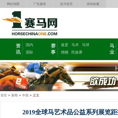
网站地图
广告服务
设为首页
添加收藏
国内
速度
马术
马球
资
赛
马
讯
事
业
国际
绕桶
民族赛
首页
>
新闻
>
中国
>
正文
2019全球马艺术品公益系列展览